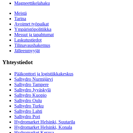
Magneettikelahaku
Meistä
Tarina
Avoimet työpaikat
Ympäristöpolitiikka
Messut ja tapahtumat
Laskutustiedot
Tilinavaushakemus
Jälleenmyyjät
Yhteystiedot
Pääkonttori ja logistiikkakeskus
Salhydro Nurmijärvi
Salhydro Tampere
Salhydro Jyväskylä
Salhydro Kuopio
Salhydro Oulu
Salhydro Turku
Salhydro Lahti
Salhydro Pori
Hydromarket Helsinki, Suutarila
Hydromarket Helsinki, Konala
Hydromarket Kerava