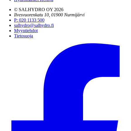
© SALHYDRO OY
2026
Ilvesvuorenkatu 10, 01900 Nurmijärvi
P
:
020 1133 500
salhydro@salhydro.fi
Myyntiehdot
Tietosuoja