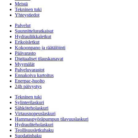
Meistä
Tekninen tuki
Yhteystiedot
Palvelut
Suunnitteluratkaisut
Hydrauliikkaletkut
Erikoisletkut
Kokoonpano ja räätälöinti
Päävarasto
Digitaaliset tilauskanavat
Myymälät
Palveluvarastot
Ennakoiva kartoitus
Enerpac-huolto
24h päivystys
Tekninen tuki
Sylinterilaskuri
Sähköteholaskuri
Virtausnopeuslaskuri
Hammaspyöräpumpun tilavuuslaskuri
Hydrauliteholaskuri
Teollisuusletkuhaku
Suodatinhaku