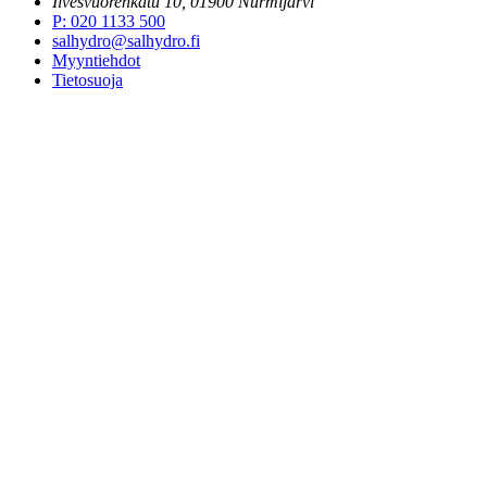
Ilvesvuorenkatu 10, 01900 Nurmijärvi
P
:
020 1133 500
salhydro@salhydro.fi
Myyntiehdot
Tietosuoja