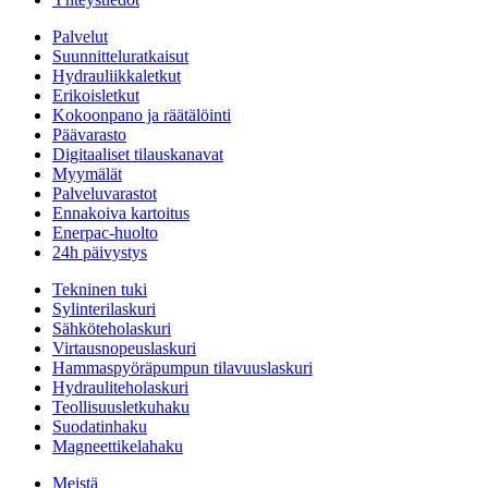
Palvelut
Suunnitteluratkaisut
Hydrauliikkaletkut
Erikoisletkut
Kokoonpano ja räätälöinti
Päävarasto
Digitaaliset tilauskanavat
Myymälät
Palveluvarastot
Ennakoiva kartoitus
Enerpac-huolto
24h päivystys
Tekninen tuki
Sylinterilaskuri
Sähköteholaskuri
Virtausnopeuslaskuri
Hammaspyöräpumpun tilavuuslaskuri
Hydrauliteholaskuri
Teollisuusletkuhaku
Suodatinhaku
Magneettikelahaku
Meistä