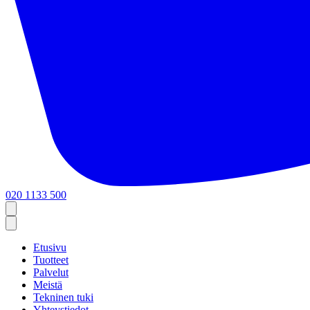
020 1133 500
Etusivu
Tuotteet
Palvelut
Meistä
Tekninen tuki
Yhteystiedot