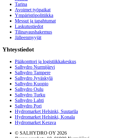
Tarina
Avoimet työpaikat
Ympäristöpolitiikka
Messut ja tapahtumat
Laskutustiedot
Tilinavaushakemus
Jälleenmyyjät
Yhteystiedot
Pääkonttori ja logistiikkakeskus
Salhydro Nurmijärvi
Salhydro Tampere
Salhydro Jyväskylä
Salhydro Kuopio
Salhydro Oulu
Salhydro Turku
Salhydro Lahti
Salhydro Pori
Hydromarket Helsinki, Suutarila
Hydromarket Helsinki, Konala
Hydromarket Kerava
© SALHYDRO OY
2026