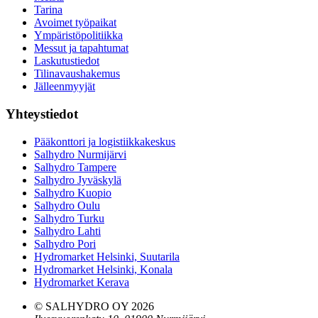
Tarina
Avoimet työpaikat
Ympäristöpolitiikka
Messut ja tapahtumat
Laskutustiedot
Tilinavaushakemus
Jälleenmyyjät
Yhteystiedot
Pääkonttori ja logistiikkakeskus
Salhydro Nurmijärvi
Salhydro Tampere
Salhydro Jyväskylä
Salhydro Kuopio
Salhydro Oulu
Salhydro Turku
Salhydro Lahti
Salhydro Pori
Hydromarket Helsinki, Suutarila
Hydromarket Helsinki, Konala
Hydromarket Kerava
© SALHYDRO OY
2026