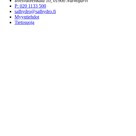
Ilvesvuorenkatu 10, 01900 Nurmijärvi
P
:
020 1133 500
salhydro@salhydro.fi
Myyntiehdot
Tietosuoja