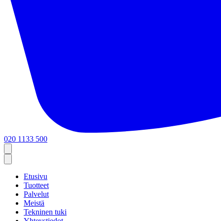
020 1133 500
Etusivu
Tuotteet
Palvelut
Meistä
Tekninen tuki
Yhteystiedot