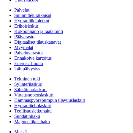
Palvelut
Suunnitteluratkaisut
Hydrauliikkaletkut
Erikoisletkut
Kokoonpano ja räätälöinti
Päävarasto
Digitaaliset tilauskanavat
Myymälät
Palveluvarastot
Ennakoiva kartoitus
Enerpac-huolto
24h päivystys
Tekninen tuki
Sylinterilaskuri
Sähköteholaskuri
Virtausnopeuslaskuri
Hammaspyöräpumpun tilavuuslaskuri
Hydrauliteholaskuri
Teollisuusletkuhaku
Suodatinhaku
Magneettikelahaku
Meistä