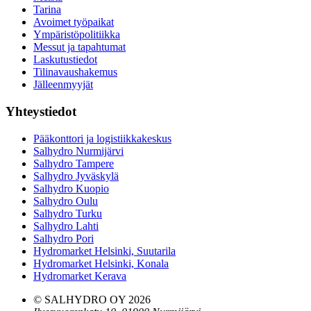
Tarina
Avoimet työpaikat
Ympäristöpolitiikka
Messut ja tapahtumat
Laskutustiedot
Tilinavaushakemus
Jälleenmyyjät
Yhteystiedot
Pääkonttori ja logistiikkakeskus
Salhydro Nurmijärvi
Salhydro Tampere
Salhydro Jyväskylä
Salhydro Kuopio
Salhydro Oulu
Salhydro Turku
Salhydro Lahti
Salhydro Pori
Hydromarket Helsinki, Suutarila
Hydromarket Helsinki, Konala
Hydromarket Kerava
© SALHYDRO OY
2026