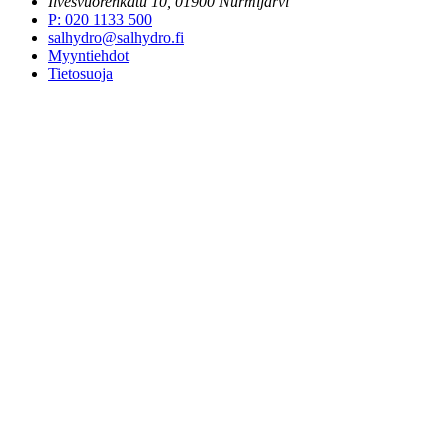
Ilvesvuorenkatu 10, 01900 Nurmijärvi
P
:
020 1133 500
salhydro@salhydro.fi
Myyntiehdot
Tietosuoja