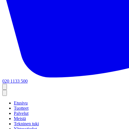
020 1133 500
Etusivu
Tuotteet
Palvelut
Meistä
Tekninen tuki
Yhteystiedot