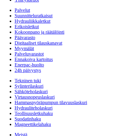
Palvelut
Suunnitteluratkaisut
Hydrauliikkaletkut
Erikoisletkut
Kokoonpano ja räätälöinti
Päävarasto
Digitaaliset tilauskanavat
Myymälät
Palveluvarastot
Ennakoiva kartoitus
Enerpac-huolto
24h päivystys
Tekninen tuki
Sylinterilaskuri
Sähköteholaskuri
Virtausnopeuslaskuri
Hammaspyöräpumpun tilavuuslaskuri
Hydrauliteholaskuri
Teollisuusletkuhaku
Suodatinhaku
Magneettikelahaku
Meistä