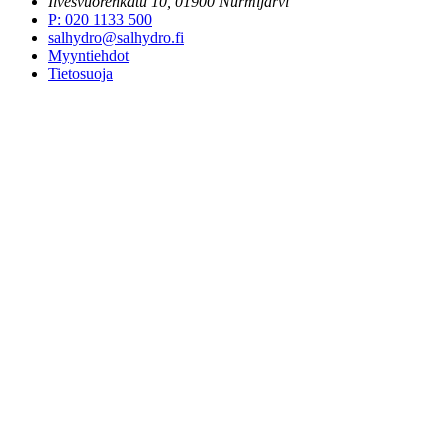
Ilvesvuorenkatu 10, 01900 Nurmijärvi
P
:
020 1133 500
salhydro@salhydro.fi
Myyntiehdot
Tietosuoja