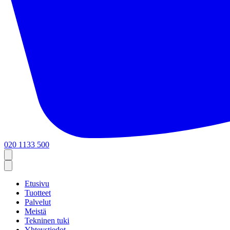
020 1133 500
Etusivu
Tuotteet
Palvelut
Meistä
Tekninen tuki
Yhteystiedot