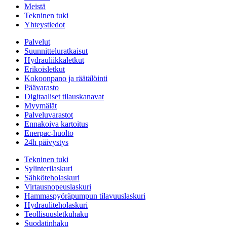
Meistä
Tekninen tuki
Yhteystiedot
Palvelut
Suunnitteluratkaisut
Hydrauliikkaletkut
Erikoisletkut
Kokoonpano ja räätälöinti
Päävarasto
Digitaaliset tilauskanavat
Myymälät
Palveluvarastot
Ennakoiva kartoitus
Enerpac-huolto
24h päivystys
Tekninen tuki
Sylinterilaskuri
Sähköteholaskuri
Virtausnopeuslaskuri
Hammaspyöräpumpun tilavuuslaskuri
Hydrauliteholaskuri
Teollisuusletkuhaku
Suodatinhaku