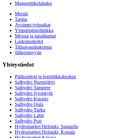
Magneettikelahaku
Meistä
Tarina
Avoimet työpaikat
Ympäristöpolitiikka
Messut ja tapahtumat
Laskutustiedot
Tilinavaushakemus
Jälleenmyyjät
Yhteystiedot
Pääkonttori ja logistiikkakeskus
Salhydro Nurmijärvi
Salhydro Tampere
Salhydro Jyväskylä
Salhydro Kuopio
Salhydro Oulu
Salhydro Turku
Salhydro Lahti
Salhydro Pori
Hydromarket Helsinki, Suutarila
Hydromarket Helsinki, Konala
Hydromarket Kerava