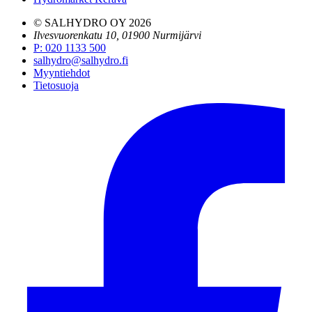
© SALHYDRO OY
2026
Ilvesvuorenkatu 10, 01900 Nurmijärvi
P
:
020 1133 500
salhydro@salhydro.fi
Myyntiehdot
Tietosuoja