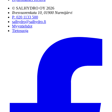
© SALHYDRO OY
2026
Ilvesvuorenkatu 10, 01900 Nurmijärvi
P
:
020 1133 500
salhydro@salhydro.fi
Myyntiehdot
Tietosuoja