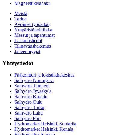
Magneettikelahaku
Meistä
Tarina
Avoimet työpaikat
Ympäristöpolitiikka
Messut ja tapahtumat
Laskutustiedot
Tilinavaushakemus
Jälleenmyyjät
Yhteystiedot
Pääkonttori ja logistiikkakeskus
Salhydro Nurmijärvi
Salhydro Tampere
Salhydro Jyväskylä
Salhydro Kuopio
Salhydro Oulu
Salhydro Turku
Salhydro Lahti
Salhydro Pori
Hydromarket Helsinki, Suutarila
Hydromarket Helsinki, Konala
Hydromarket Kerava