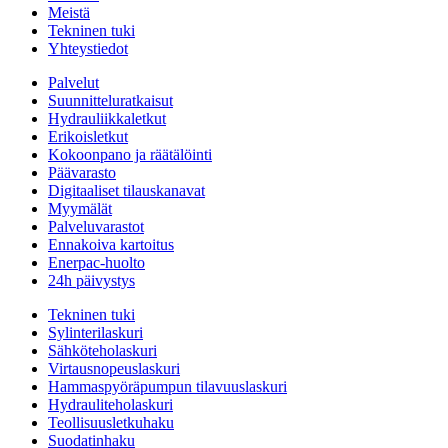
Meistä
Tekninen tuki
Yhteystiedot
Palvelut
Suunnitteluratkaisut
Hydrauliikkaletkut
Erikoisletkut
Kokoonpano ja räätälöinti
Päävarasto
Digitaaliset tilauskanavat
Myymälät
Palveluvarastot
Ennakoiva kartoitus
Enerpac-huolto
24h päivystys
Tekninen tuki
Sylinterilaskuri
Sähköteholaskuri
Virtausnopeuslaskuri
Hammaspyöräpumpun tilavuuslaskuri
Hydrauliteholaskuri
Teollisuusletkuhaku
Suodatinhaku