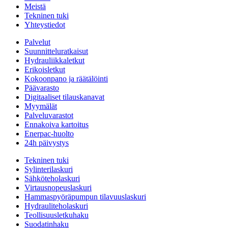
Meistä
Tekninen tuki
Yhteystiedot
Palvelut
Suunnitteluratkaisut
Hydrauliikkaletkut
Erikoisletkut
Kokoonpano ja räätälöinti
Päävarasto
Digitaaliset tilauskanavat
Myymälät
Palveluvarastot
Ennakoiva kartoitus
Enerpac-huolto
24h päivystys
Tekninen tuki
Sylinterilaskuri
Sähköteholaskuri
Virtausnopeuslaskuri
Hammaspyöräpumpun tilavuuslaskuri
Hydrauliteholaskuri
Teollisuusletkuhaku
Suodatinhaku