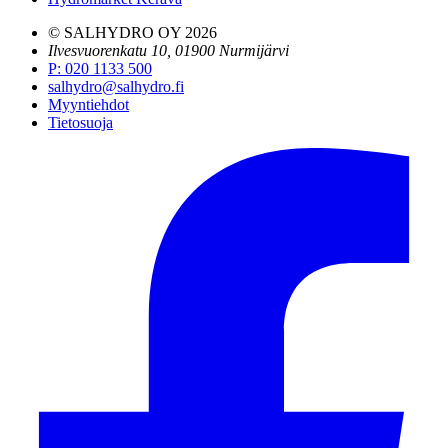
© SALHYDRO OY
2026
Ilvesvuorenkatu 10, 01900 Nurmijärvi
P
:
020 1133 500
salhydro@salhydro.fi
Myyntiehdot
Tietosuoja