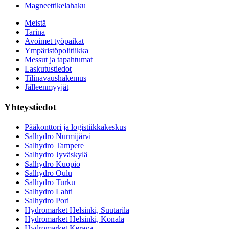
Magneettikelahaku
Meistä
Tarina
Avoimet työpaikat
Ympäristöpolitiikka
Messut ja tapahtumat
Laskutustiedot
Tilinavaushakemus
Jälleenmyyjät
Yhteystiedot
Pääkonttori ja logistiikkakeskus
Salhydro Nurmijärvi
Salhydro Tampere
Salhydro Jyväskylä
Salhydro Kuopio
Salhydro Oulu
Salhydro Turku
Salhydro Lahti
Salhydro Pori
Hydromarket Helsinki, Suutarila
Hydromarket Helsinki, Konala
Hydromarket Kerava