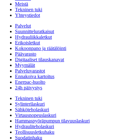
Meistä
Tekninen tuki
Yhteystiedot
Palvelut
Suunnitteluratkaisut
Hydrauliikkaletkut
Erikoisletkut
Kokoonpano ja räätälöinti
Päävarasto
Digitaaliset tilauskanavat
Myymälät
Palveluvarastot
Ennakoiva kartoitus
Enerpac-huolto
24h päivystys
Tekninen tuki
Sylinterilaskuri
Sähköteholaskuri
Virtausnopeuslaskuri
Hammaspyöräpumpun tilavuuslaskuri
Hydrauliteholaskuri
Teollisuusletkuhaku
Suodatinhaku