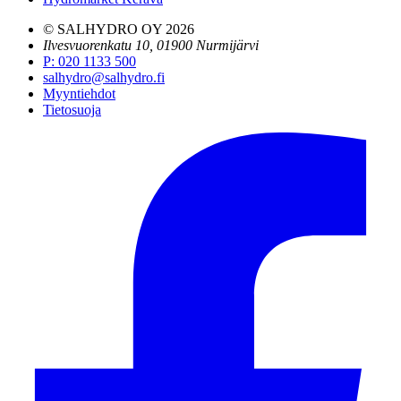
© SALHYDRO OY
2026
Ilvesvuorenkatu 10, 01900 Nurmijärvi
P
:
020 1133 500
salhydro@salhydro.fi
Myyntiehdot
Tietosuoja