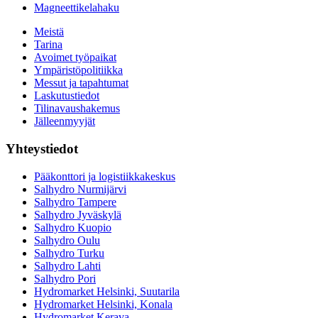
Magneettikelahaku
Meistä
Tarina
Avoimet työpaikat
Ympäristöpolitiikka
Messut ja tapahtumat
Laskutustiedot
Tilinavaushakemus
Jälleenmyyjät
Yhteystiedot
Pääkonttori ja logistiikkakeskus
Salhydro Nurmijärvi
Salhydro Tampere
Salhydro Jyväskylä
Salhydro Kuopio
Salhydro Oulu
Salhydro Turku
Salhydro Lahti
Salhydro Pori
Hydromarket Helsinki, Suutarila
Hydromarket Helsinki, Konala
Hydromarket Kerava