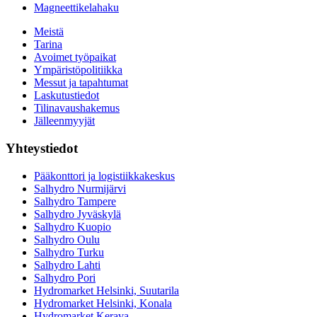
Magneettikelahaku
Meistä
Tarina
Avoimet työpaikat
Ympäristöpolitiikka
Messut ja tapahtumat
Laskutustiedot
Tilinavaushakemus
Jälleenmyyjät
Yhteystiedot
Pääkonttori ja logistiikkakeskus
Salhydro Nurmijärvi
Salhydro Tampere
Salhydro Jyväskylä
Salhydro Kuopio
Salhydro Oulu
Salhydro Turku
Salhydro Lahti
Salhydro Pori
Hydromarket Helsinki, Suutarila
Hydromarket Helsinki, Konala
Hydromarket Kerava