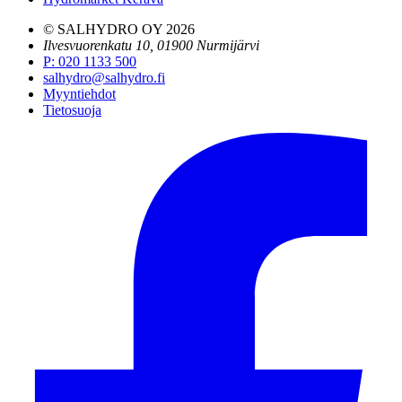
© SALHYDRO OY
2026
Ilvesvuorenkatu 10, 01900 Nurmijärvi
P
:
020 1133 500
salhydro@salhydro.fi
Myyntiehdot
Tietosuoja