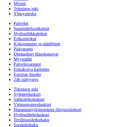
Meistä
Tekninen tuki
Yhteystiedot
Palvelut
Suunnitteluratkaisut
Hydrauliikkaletkut
Erikoisletkut
Kokoonpano ja räätälöinti
Päävarasto
Digitaaliset tilauskanavat
Myymälät
Palveluvarastot
Ennakoiva kartoitus
Enerpac-huolto
24h päivystys
Tekninen tuki
Sylinterilaskuri
Sähköteholaskuri
Virtausnopeuslaskuri
Hammaspyöräpumpun tilavuuslaskuri
Hydrauliteholaskuri
Teollisuusletkuhaku
Suodatinhaku