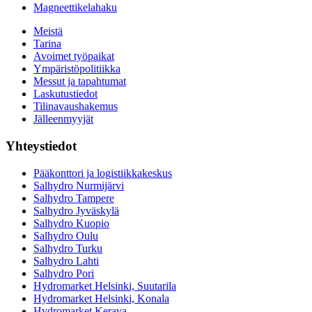
Magneettikelahaku
Meistä
Tarina
Avoimet työpaikat
Ympäristöpolitiikka
Messut ja tapahtumat
Laskutustiedot
Tilinavaushakemus
Jälleenmyyjät
Yhteystiedot
Pääkonttori ja logistiikkakeskus
Salhydro Nurmijärvi
Salhydro Tampere
Salhydro Jyväskylä
Salhydro Kuopio
Salhydro Oulu
Salhydro Turku
Salhydro Lahti
Salhydro Pori
Hydromarket Helsinki, Suutarila
Hydromarket Helsinki, Konala
Hydromarket Kerava