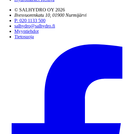
© SALHYDRO OY
2026
Ilvesvuorenkatu 10, 01900 Nurmijärvi
P
:
020 1133 500
salhydro@salhydro.fi
Myyntiehdot
Tietosuoja