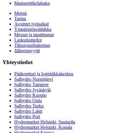
Magneettikelahaku
Meistä
Tarina
Avoimet työpaikat
Ympäristöpolitiikka
Messut ja tapahtumat
Laskutustiedot
Tilinavaushakemus
Jälleenmyyjät
Yhteystiedot
Pääkonttori ja logistiikkakeskus
Salhydro Nurmijärvi
Salhydro Tampere
Salhydro Jyväskylä
Salhydro Kuopio
Salhydro Oulu
Salhydro Turku
Salhydro Lahti
Salhydro Pori
Hydromarket Helsinki, Suutarila
Hydromarket Helsinki, Konala
Hydromarket Kerava