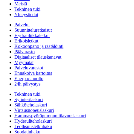
Meistä
Tekninen tuki
Yhteystiedot
Palvelut
Suunnitteluratkaisut
Hydrauliikkaletkut
Erikoisletkut
Kokoonpano ja räätälöinti
Päävarasto
Digitaaliset tilauskanavat
Myymälät
Palveluvarastot
Ennakoiva kartoitus
Enerpac-huolto
24h päivystys
Tekninen tuki
Sylinterilaskuri
Sähköteholaskuri
Virtausnopeuslaskuri
Hammaspyöräpumpun tilavuuslaskuri
Hydrauliteholaskuri
Teollisuusletkuhaku
Suodatinhaku