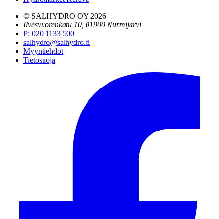
© SALHYDRO OY
2026
Ilvesvuorenkatu 10, 01900 Nurmijärvi
P
:
020 1133 500
salhydro@salhydro.fi
Myyntiehdot
Tietosuoja