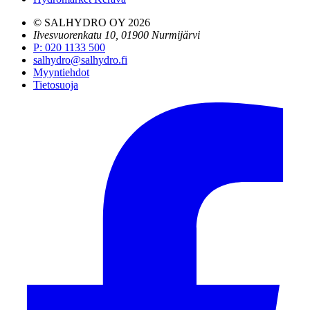
© SALHYDRO OY
2026
Ilvesvuorenkatu 10, 01900 Nurmijärvi
P
:
020 1133 500
salhydro@salhydro.fi
Myyntiehdot
Tietosuoja