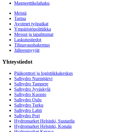
Magneettikelahaku
Meistä
Tarina
Avoimet työpaikat
Ympäristöpolitiikka
Messut ja tapahtumat
Laskutustiedot
Tilinavaushakemus
Jälleenmyyjät
Yhteystiedot
Pääkonttori ja logistiikkakeskus
Salhydro Nurmijärvi
Salhydro Tampere
Salhydro Jyväskylä
Salhydro Kuopio
Salhydro Oulu
Salhydro Turku
Salhydro Lahti
Salhydro Pori
Hydromarket Helsinki, Suutarila
Hydromarket Helsinki, Konala
Hydromarket Kerava