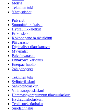
Meistä
Tekninen tuki
Yhteystiedot
Palvelut
Suunnitteluratkaisut
Hydrauliikkaletkut
Erikoisletkut
Kokoonpano ja räätälöinti
Päävarasto
Digitaaliset tilauskanavat
Myymälät
Palveluvarastot
Ennakoiva kartoitus
Enerpac-huolto
24h päivystys
Tekninen tuki
Sylinterilaskuri
Sähköteholaskuri
Virtausnopeuslaskuri
Hammaspyöräpumpun tilavuuslaskuri
Hydrauliteholaskuri
Teollisuusletkuhaku
Suodatinhaku