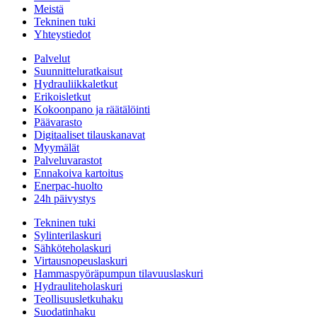
Meistä
Tekninen tuki
Yhteystiedot
Palvelut
Suunnitteluratkaisut
Hydrauliikkaletkut
Erikoisletkut
Kokoonpano ja räätälöinti
Päävarasto
Digitaaliset tilauskanavat
Myymälät
Palveluvarastot
Ennakoiva kartoitus
Enerpac-huolto
24h päivystys
Tekninen tuki
Sylinterilaskuri
Sähköteholaskuri
Virtausnopeuslaskuri
Hammaspyöräpumpun tilavuuslaskuri
Hydrauliteholaskuri
Teollisuusletkuhaku
Suodatinhaku