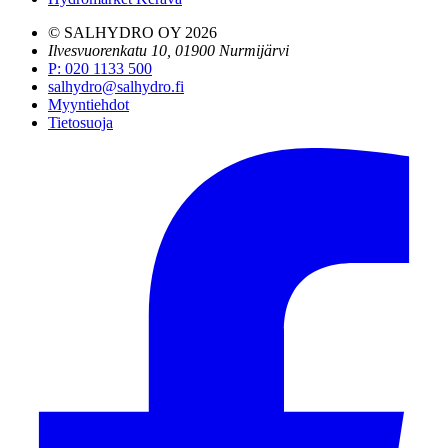
© SALHYDRO OY
2026
Ilvesvuorenkatu 10, 01900 Nurmijärvi
P
:
020 1133 500
salhydro@salhydro.fi
Myyntiehdot
Tietosuoja