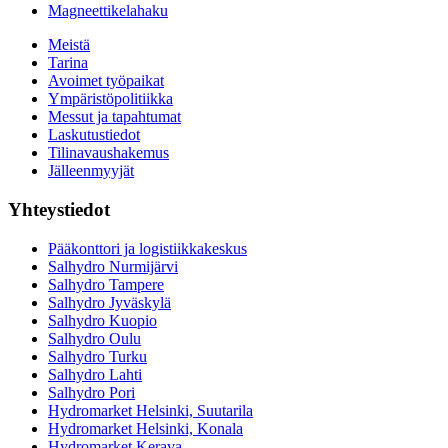
Magneettikelahaku
Meistä
Tarina
Avoimet työpaikat
Ympäristöpolitiikka
Messut ja tapahtumat
Laskutustiedot
Tilinavaushakemus
Jälleenmyyjät
Yhteystiedot
Pääkonttori ja logistiikkakeskus
Salhydro Nurmijärvi
Salhydro Tampere
Salhydro Jyväskylä
Salhydro Kuopio
Salhydro Oulu
Salhydro Turku
Salhydro Lahti
Salhydro Pori
Hydromarket Helsinki, Suutarila
Hydromarket Helsinki, Konala
Hydromarket Kerava