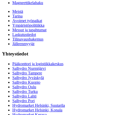
Magneettikelahaku
Meistä
Tarina
Avoimet työpaikat
Ympäristöpolitiikka
Messut ja tapahtumat
Laskutustiedot
Tilinavaushakemus
Jälleenmyyjät
Yhteystiedot
Pääkonttori ja logistiikkakeskus
Salhydro Nurmijärvi
Salhydro Tampere
Salhydro Jyväskylä
Salhydro Kuopio
Salhydro Oulu
Salhydro Turku
Salhydro Lahti
Salhydro Pori
Hydromarket Helsinki, Suutarila
Hydromarket Helsinki, Konala
Hydromarket Kerava