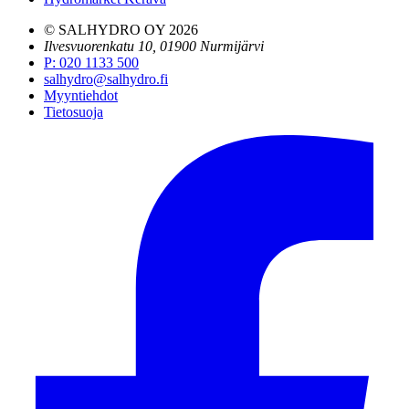
© SALHYDRO OY
2026
Ilvesvuorenkatu 10, 01900 Nurmijärvi
P
:
020 1133 500
salhydro@salhydro.fi
Myyntiehdot
Tietosuoja