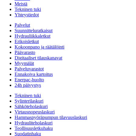
Meistä
Tekninen tuki
Yhteystiedot
Palvelut
Suunnitteluratkaisut
Hydrauliikkaletkut
Erikoisletkut
Kokoonpano ja räätälöinti
Päävarasto
Digitaaliset tilauskanavat
Myymälät
Palveluvarastot
Ennakoiva kartoitus
Enerpac-huolto
24h päivystys
Tekninen tuki
Sylinterilaskuri
Sähköteholaskuri
Virtausnopeuslaskuri
Hammaspyöräpumpun tilavuuslaskuri
Hydrauliteholaskuri
Teollisuusletkuhaku
Suodatinhaku