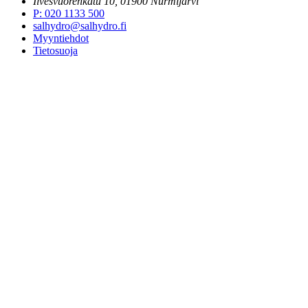
Ilvesvuorenkatu 10, 01900 Nurmijärvi
P
:
020 1133 500
salhydro@salhydro.fi
Myyntiehdot
Tietosuoja