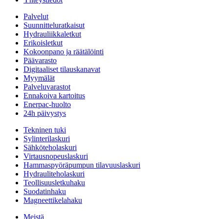
Palvelut
Suunnitteluratkaisut
Hydrauliikkaletkut
Erikoisletkut
Kokoonpano ja räätälöinti
Päävarasto
Digitaaliset tilauskanavat
Myymälät
Palveluvarastot
Ennakoiva kartoitus
Enerpac-huolto
24h päivystys
Tekninen tuki
Sylinterilaskuri
Sähköteholaskuri
Virtausnopeuslaskuri
Hammaspyöräpumpun tilavuuslaskuri
Hydrauliteholaskuri
Teollisuusletkuhaku
Suodatinhaku
Magneettikelahaku
Meistä