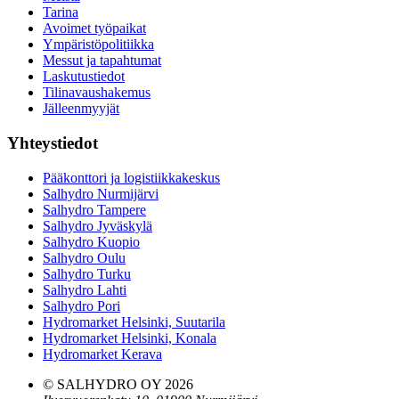
Tarina
Avoimet työpaikat
Ympäristöpolitiikka
Messut ja tapahtumat
Laskutustiedot
Tilinavaushakemus
Jälleenmyyjät
Yhteystiedot
Pääkonttori ja logistiikkakeskus
Salhydro Nurmijärvi
Salhydro Tampere
Salhydro Jyväskylä
Salhydro Kuopio
Salhydro Oulu
Salhydro Turku
Salhydro Lahti
Salhydro Pori
Hydromarket Helsinki, Suutarila
Hydromarket Helsinki, Konala
Hydromarket Kerava
© SALHYDRO OY
2026