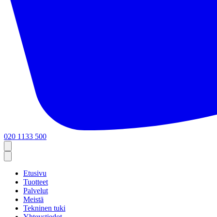
020 1133 500
Etusivu
Tuotteet
Palvelut
Meistä
Tekninen tuki
Yhteystiedot