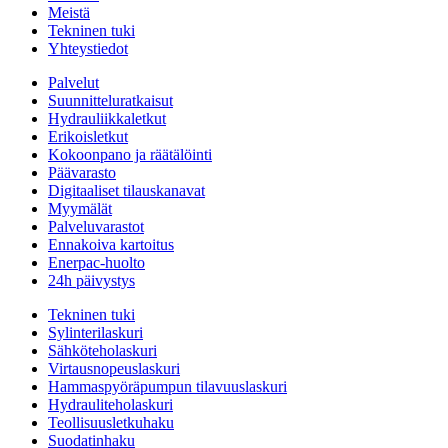
Meistä
Tekninen tuki
Yhteystiedot
Palvelut
Suunnitteluratkaisut
Hydrauliikkaletkut
Erikoisletkut
Kokoonpano ja räätälöinti
Päävarasto
Digitaaliset tilauskanavat
Myymälät
Palveluvarastot
Ennakoiva kartoitus
Enerpac-huolto
24h päivystys
Tekninen tuki
Sylinterilaskuri
Sähköteholaskuri
Virtausnopeuslaskuri
Hammaspyöräpumpun tilavuuslaskuri
Hydrauliteholaskuri
Teollisuusletkuhaku
Suodatinhaku