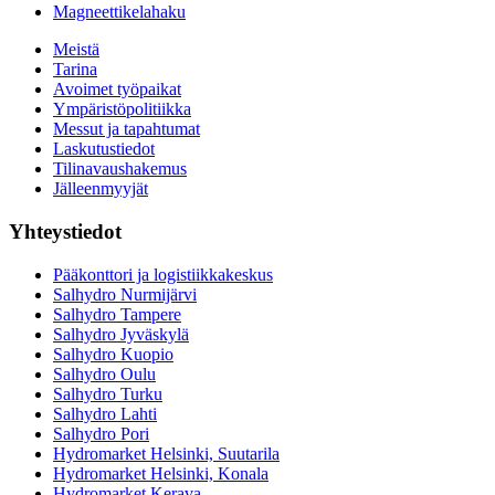
Magneettikelahaku
Meistä
Tarina
Avoimet työpaikat
Ympäristöpolitiikka
Messut ja tapahtumat
Laskutustiedot
Tilinavaushakemus
Jälleenmyyjät
Yhteystiedot
Pääkonttori ja logistiikkakeskus
Salhydro Nurmijärvi
Salhydro Tampere
Salhydro Jyväskylä
Salhydro Kuopio
Salhydro Oulu
Salhydro Turku
Salhydro Lahti
Salhydro Pori
Hydromarket Helsinki, Suutarila
Hydromarket Helsinki, Konala
Hydromarket Kerava