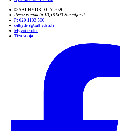
© SALHYDRO OY
2026
Ilvesvuorenkatu 10, 01900 Nurmijärvi
P
:
020 1133 500
salhydro@salhydro.fi
Myyntiehdot
Tietosuoja