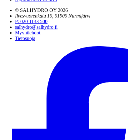
© SALHYDRO OY
2026
Ilvesvuorenkatu 10, 01900 Nurmijärvi
P
:
020 1133 500
salhydro@salhydro.fi
Myyntiehdot
Tietosuoja