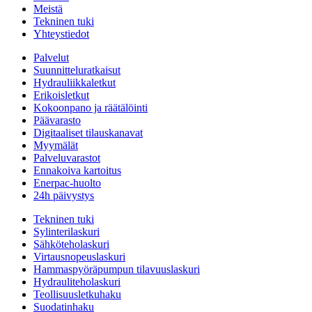
Meistä
Tekninen tuki
Yhteystiedot
Palvelut
Suunnitteluratkaisut
Hydrauliikkaletkut
Erikoisletkut
Kokoonpano ja räätälöinti
Päävarasto
Digitaaliset tilauskanavat
Myymälät
Palveluvarastot
Ennakoiva kartoitus
Enerpac-huolto
24h päivystys
Tekninen tuki
Sylinterilaskuri
Sähköteholaskuri
Virtausnopeuslaskuri
Hammaspyöräpumpun tilavuuslaskuri
Hydrauliteholaskuri
Teollisuusletkuhaku
Suodatinhaku