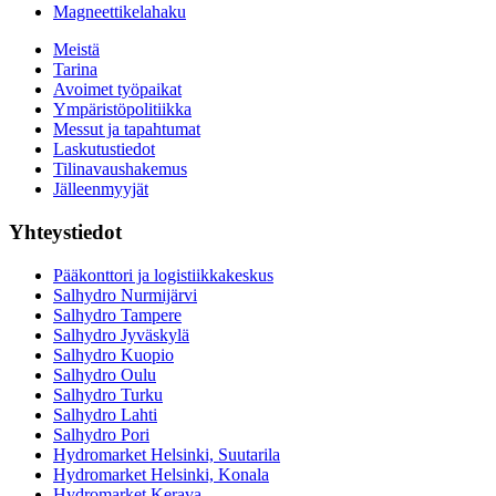
Magneettikelahaku
Meistä
Tarina
Avoimet työpaikat
Ympäristöpolitiikka
Messut ja tapahtumat
Laskutustiedot
Tilinavaushakemus
Jälleenmyyjät
Yhteystiedot
Pääkonttori ja logistiikkakeskus
Salhydro Nurmijärvi
Salhydro Tampere
Salhydro Jyväskylä
Salhydro Kuopio
Salhydro Oulu
Salhydro Turku
Salhydro Lahti
Salhydro Pori
Hydromarket Helsinki, Suutarila
Hydromarket Helsinki, Konala
Hydromarket Kerava