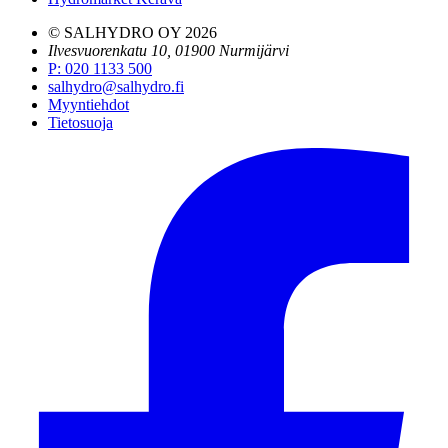
© SALHYDRO OY
2026
Ilvesvuorenkatu 10, 01900 Nurmijärvi
P
:
020 1133 500
salhydro@salhydro.fi
Myyntiehdot
Tietosuoja