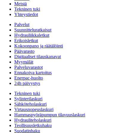
Meistä
Tekninen tuki
Yhteystiedot
Palvelut
Suunnitteluratkaisut
Hydrauliikkaletkut
Erikoisletkut
Kokoonpano ja räätälöinti
Päävarasto
Digitaaliset tilauskanavat
Myymälät
Palveluvarastot
Ennakoiva kartoitus
Enerpac-huolto
24h päivystys
Tekninen tuki
Sylinterilaskuri
Sähköteholaskuri
Virtausnopeuslaskuri
Hammaspyöräpumpun tilavuuslaskuri
Hydrauliteholaskuri
Teollisuusletkuhaku
Suodatinhaku