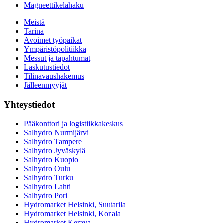
Magneettikelahaku
Meistä
Tarina
Avoimet työpaikat
Ympäristöpolitiikka
Messut ja tapahtumat
Laskutustiedot
Tilinavaushakemus
Jälleenmyyjät
Yhteystiedot
Pääkonttori ja logistiikkakeskus
Salhydro Nurmijärvi
Salhydro Tampere
Salhydro Jyväskylä
Salhydro Kuopio
Salhydro Oulu
Salhydro Turku
Salhydro Lahti
Salhydro Pori
Hydromarket Helsinki, Suutarila
Hydromarket Helsinki, Konala
Hydromarket Kerava