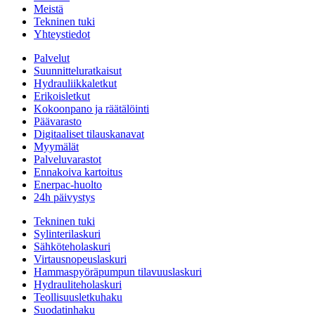
Meistä
Tekninen tuki
Yhteystiedot
Palvelut
Suunnitteluratkaisut
Hydrauliikkaletkut
Erikoisletkut
Kokoonpano ja räätälöinti
Päävarasto
Digitaaliset tilauskanavat
Myymälät
Palveluvarastot
Ennakoiva kartoitus
Enerpac-huolto
24h päivystys
Tekninen tuki
Sylinterilaskuri
Sähköteholaskuri
Virtausnopeuslaskuri
Hammaspyöräpumpun tilavuuslaskuri
Hydrauliteholaskuri
Teollisuusletkuhaku
Suodatinhaku