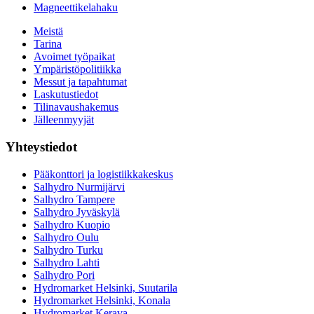
Magneettikelahaku
Meistä
Tarina
Avoimet työpaikat
Ympäristöpolitiikka
Messut ja tapahtumat
Laskutustiedot
Tilinavaushakemus
Jälleenmyyjät
Yhteystiedot
Pääkonttori ja logistiikkakeskus
Salhydro Nurmijärvi
Salhydro Tampere
Salhydro Jyväskylä
Salhydro Kuopio
Salhydro Oulu
Salhydro Turku
Salhydro Lahti
Salhydro Pori
Hydromarket Helsinki, Suutarila
Hydromarket Helsinki, Konala
Hydromarket Kerava