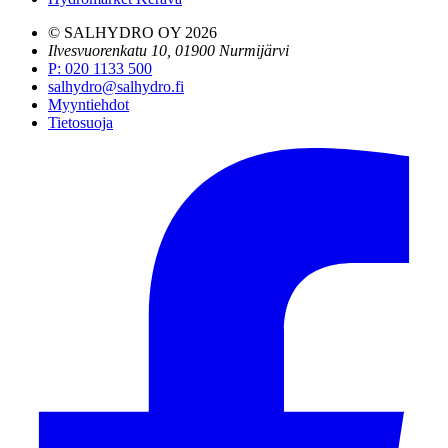
© SALHYDRO OY
2026
Ilvesvuorenkatu 10, 01900 Nurmijärvi
P
:
020 1133 500
salhydro@salhydro.fi
Myyntiehdot
Tietosuoja