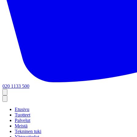
020 1133 500
Etusivu
Tuotteet
Palvelut
Meistä
Tekninen tuki
Yhteystiedot