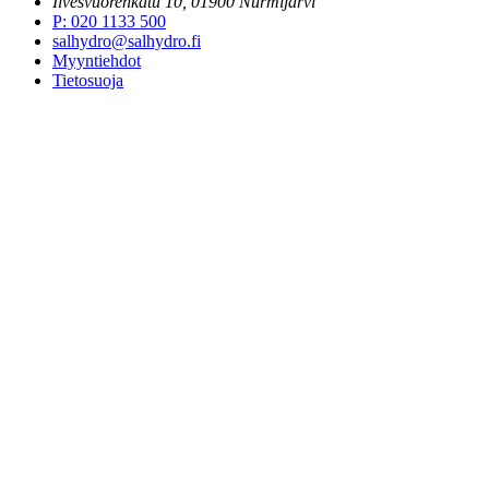
Ilvesvuorenkatu 10, 01900 Nurmijärvi
P
:
020 1133 500
salhydro@salhydro.fi
Myyntiehdot
Tietosuoja