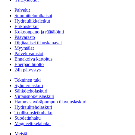
Palvelut
Suunnitteluratkaisut
Hydrauliikkaletkut
Erikoisletkut
Kokoonpano ja räätälöinti
Päävarasto
Digitaaliset tilauskanavat
Myymälät
Palveluvarastot
Ennakoiva kartoitus
Enerpac-huolto
24h päivystys
Tekninen tuki
Sylinterilaskuri
Sähköteholaskuri
Virtausnopeuslaskuri
Hammaspyöräpumpun tilavuuslaskuri
Hydrauliteholaskuri
Teollisuusletkuhaku
Suodatinhaku
Magneettikelahaku
Meistä