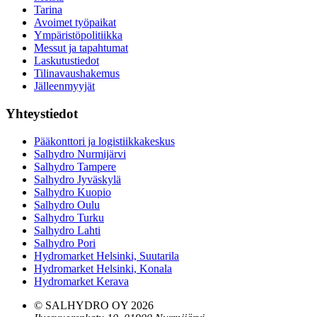
Tarina
Avoimet työpaikat
Ympäristöpolitiikka
Messut ja tapahtumat
Laskutustiedot
Tilinavaushakemus
Jälleenmyyjät
Yhteystiedot
Pääkonttori ja logistiikkakeskus
Salhydro Nurmijärvi
Salhydro Tampere
Salhydro Jyväskylä
Salhydro Kuopio
Salhydro Oulu
Salhydro Turku
Salhydro Lahti
Salhydro Pori
Hydromarket Helsinki, Suutarila
Hydromarket Helsinki, Konala
Hydromarket Kerava
© SALHYDRO OY
2026