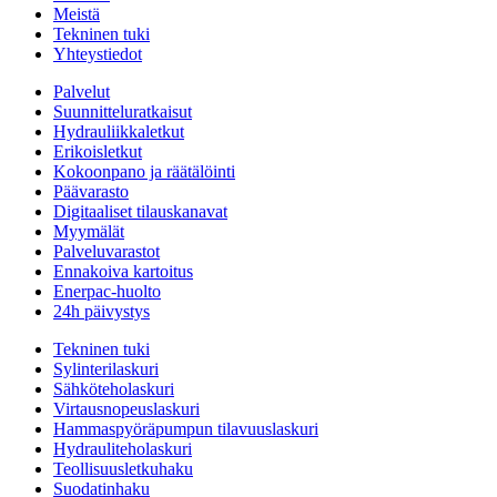
Meistä
Tekninen tuki
Yhteystiedot
Palvelut
Suunnitteluratkaisut
Hydrauliikkaletkut
Erikoisletkut
Kokoonpano ja räätälöinti
Päävarasto
Digitaaliset tilauskanavat
Myymälät
Palveluvarastot
Ennakoiva kartoitus
Enerpac-huolto
24h päivystys
Tekninen tuki
Sylinterilaskuri
Sähköteholaskuri
Virtausnopeuslaskuri
Hammaspyöräpumpun tilavuuslaskuri
Hydrauliteholaskuri
Teollisuusletkuhaku
Suodatinhaku