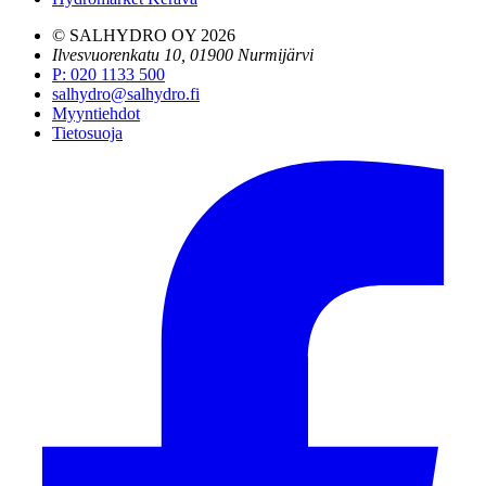
© SALHYDRO OY
2026
Ilvesvuorenkatu 10, 01900 Nurmijärvi
P
:
020 1133 500
salhydro@salhydro.fi
Myyntiehdot
Tietosuoja