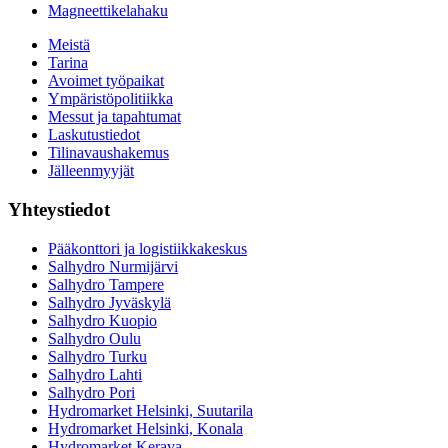
Magneettikelahaku
Meistä
Tarina
Avoimet työpaikat
Ympäristöpolitiikka
Messut ja tapahtumat
Laskutustiedot
Tilinavaushakemus
Jälleenmyyjät
Yhteystiedot
Pääkonttori ja logistiikkakeskus
Salhydro Nurmijärvi
Salhydro Tampere
Salhydro Jyväskylä
Salhydro Kuopio
Salhydro Oulu
Salhydro Turku
Salhydro Lahti
Salhydro Pori
Hydromarket Helsinki, Suutarila
Hydromarket Helsinki, Konala
Hydromarket Kerava