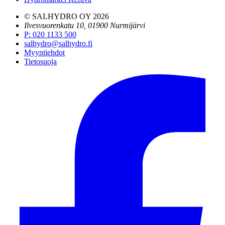
© SALHYDRO OY
2026
Ilvesvuorenkatu 10, 01900 Nurmijärvi
P
:
020 1133 500
salhydro@salhydro.fi
Myyntiehdot
Tietosuoja