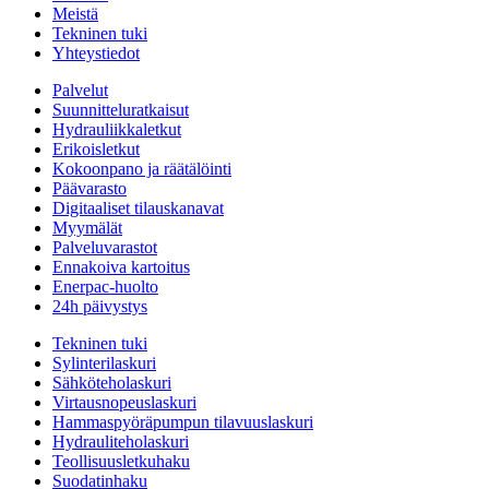
Meistä
Tekninen tuki
Yhteystiedot
Palvelut
Suunnitteluratkaisut
Hydrauliikkaletkut
Erikoisletkut
Kokoonpano ja räätälöinti
Päävarasto
Digitaaliset tilauskanavat
Myymälät
Palveluvarastot
Ennakoiva kartoitus
Enerpac-huolto
24h päivystys
Tekninen tuki
Sylinterilaskuri
Sähköteholaskuri
Virtausnopeuslaskuri
Hammaspyöräpumpun tilavuuslaskuri
Hydrauliteholaskuri
Teollisuusletkuhaku
Suodatinhaku