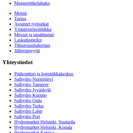
Magneettikelahaku
Meistä
Tarina
Avoimet työpaikat
Ympäristöpolitiikka
Messut ja tapahtumat
Laskutustiedot
Tilinavaushakemus
Jälleenmyyjät
Yhteystiedot
Pääkonttori ja logistiikkakeskus
Salhydro Nurmijärvi
Salhydro Tampere
Salhydro Jyväskylä
Salhydro Kuopio
Salhydro Oulu
Salhydro Turku
Salhydro Lahti
Salhydro Pori
Hydromarket Helsinki, Suutarila
Hydromarket Helsinki, Konala
Hydromarket Kerava