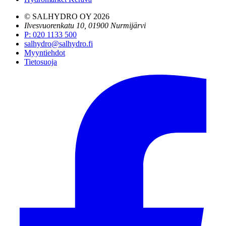
© SALHYDRO OY
2026
Ilvesvuorenkatu 10, 01900 Nurmijärvi
P
:
020 1133 500
salhydro@salhydro.fi
Myyntiehdot
Tietosuoja