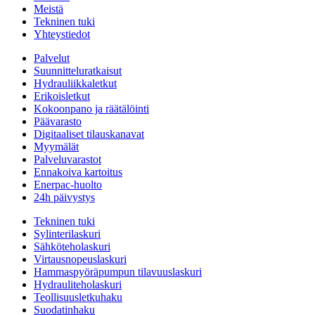
Meistä
Tekninen tuki
Yhteystiedot
Palvelut
Suunnitteluratkaisut
Hydrauliikkaletkut
Erikoisletkut
Kokoonpano ja räätälöinti
Päävarasto
Digitaaliset tilauskanavat
Myymälät
Palveluvarastot
Ennakoiva kartoitus
Enerpac-huolto
24h päivystys
Tekninen tuki
Sylinterilaskuri
Sähköteholaskuri
Virtausnopeuslaskuri
Hammaspyöräpumpun tilavuuslaskuri
Hydrauliteholaskuri
Teollisuusletkuhaku
Suodatinhaku