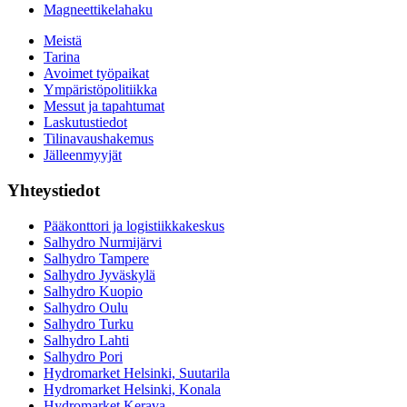
Magneettikelahaku
Meistä
Tarina
Avoimet työpaikat
Ympäristöpolitiikka
Messut ja tapahtumat
Laskutustiedot
Tilinavaushakemus
Jälleenmyyjät
Yhteystiedot
Pääkonttori ja logistiikkakeskus
Salhydro Nurmijärvi
Salhydro Tampere
Salhydro Jyväskylä
Salhydro Kuopio
Salhydro Oulu
Salhydro Turku
Salhydro Lahti
Salhydro Pori
Hydromarket Helsinki, Suutarila
Hydromarket Helsinki, Konala
Hydromarket Kerava