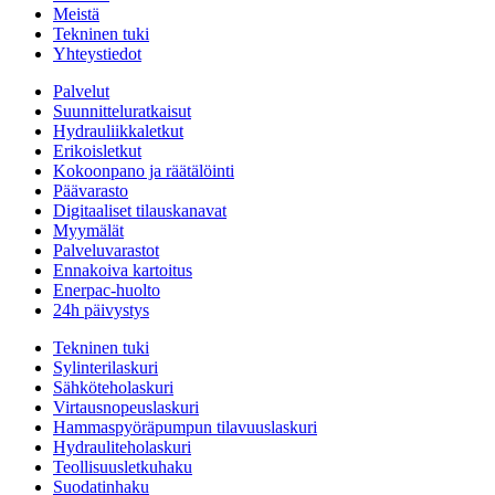
Meistä
Tekninen tuki
Yhteystiedot
Palvelut
Suunnitteluratkaisut
Hydrauliikkaletkut
Erikoisletkut
Kokoonpano ja räätälöinti
Päävarasto
Digitaaliset tilauskanavat
Myymälät
Palveluvarastot
Ennakoiva kartoitus
Enerpac-huolto
24h päivystys
Tekninen tuki
Sylinterilaskuri
Sähköteholaskuri
Virtausnopeuslaskuri
Hammaspyöräpumpun tilavuuslaskuri
Hydrauliteholaskuri
Teollisuusletkuhaku
Suodatinhaku