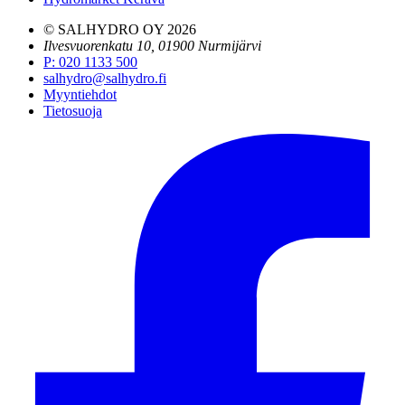
© SALHYDRO OY
2026
Ilvesvuorenkatu 10, 01900 Nurmijärvi
P
:
020 1133 500
salhydro@salhydro.fi
Myyntiehdot
Tietosuoja