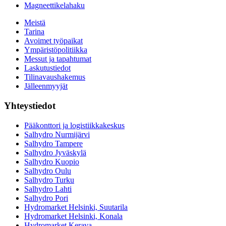
Magneettikelahaku
Meistä
Tarina
Avoimet työpaikat
Ympäristöpolitiikka
Messut ja tapahtumat
Laskutustiedot
Tilinavaushakemus
Jälleenmyyjät
Yhteystiedot
Pääkonttori ja logistiikkakeskus
Salhydro Nurmijärvi
Salhydro Tampere
Salhydro Jyväskylä
Salhydro Kuopio
Salhydro Oulu
Salhydro Turku
Salhydro Lahti
Salhydro Pori
Hydromarket Helsinki, Suutarila
Hydromarket Helsinki, Konala
Hydromarket Kerava