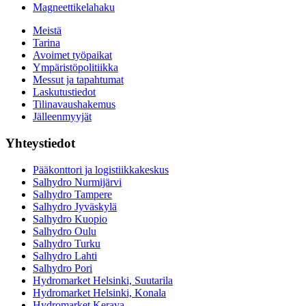
Magneettikelahaku
Meistä
Tarina
Avoimet työpaikat
Ympäristöpolitiikka
Messut ja tapahtumat
Laskutustiedot
Tilinavaushakemus
Jälleenmyyjät
Yhteystiedot
Pääkonttori ja logistiikkakeskus
Salhydro Nurmijärvi
Salhydro Tampere
Salhydro Jyväskylä
Salhydro Kuopio
Salhydro Oulu
Salhydro Turku
Salhydro Lahti
Salhydro Pori
Hydromarket Helsinki, Suutarila
Hydromarket Helsinki, Konala
Hydromarket Kerava