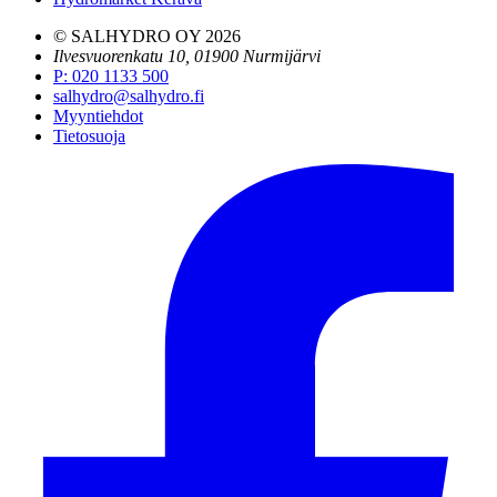
© SALHYDRO OY
2026
Ilvesvuorenkatu 10, 01900 Nurmijärvi
P
:
020 1133 500
salhydro@salhydro.fi
Myyntiehdot
Tietosuoja