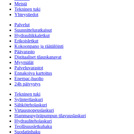
Meistä
Tekninen tuki
Yhteystiedot
Palvelut
Suunnitteluratkaisut
Hydrauliikkaletkut
Erikoisletkut
Kokoonpano ja räätälöinti
Päävarasto
Digitaaliset tilauskanavat
Myymälät
Palveluvarastot
Ennakoiva kartoitus
Enerpac-huolto
24h päivystys
Tekninen tuki
Sylinterilaskuri
Sähköteholaskuri
Virtausnopeuslaskuri
Hammaspyöräpumpun tilavuuslaskuri
Hydrauliteholaskuri
Teollisuusletkuhaku
Suodatinhaku