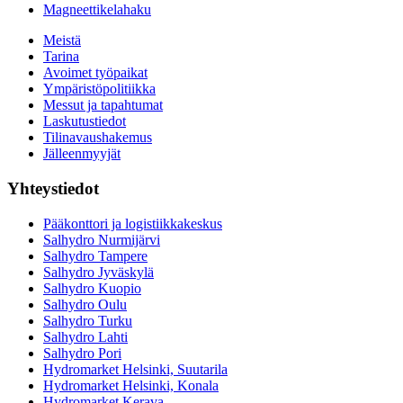
Magneettikelahaku
Meistä
Tarina
Avoimet työpaikat
Ympäristöpolitiikka
Messut ja tapahtumat
Laskutustiedot
Tilinavaushakemus
Jälleenmyyjät
Yhteystiedot
Pääkonttori ja logistiikkakeskus
Salhydro Nurmijärvi
Salhydro Tampere
Salhydro Jyväskylä
Salhydro Kuopio
Salhydro Oulu
Salhydro Turku
Salhydro Lahti
Salhydro Pori
Hydromarket Helsinki, Suutarila
Hydromarket Helsinki, Konala
Hydromarket Kerava