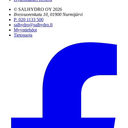
© SALHYDRO OY
2026
Ilvesvuorenkatu 10, 01900 Nurmijärvi
P
:
020 1133 500
salhydro@salhydro.fi
Myyntiehdot
Tietosuoja