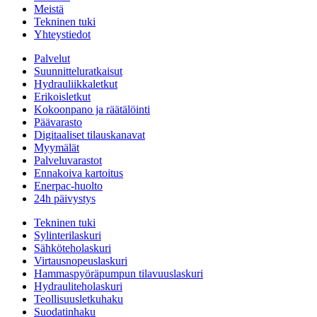
Meistä
Tekninen tuki
Yhteystiedot
Palvelut
Suunnitteluratkaisut
Hydrauliikkaletkut
Erikoisletkut
Kokoonpano ja räätälöinti
Päävarasto
Digitaaliset tilauskanavat
Myymälät
Palveluvarastot
Ennakoiva kartoitus
Enerpac-huolto
24h päivystys
Tekninen tuki
Sylinterilaskuri
Sähköteholaskuri
Virtausnopeuslaskuri
Hammaspyöräpumpun tilavuuslaskuri
Hydrauliteholaskuri
Teollisuusletkuhaku
Suodatinhaku