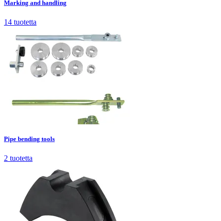
Marking and handling
14
tuotetta
Pipe bending tools
2
tuotetta
Pipe bending tools
2
tuotetta