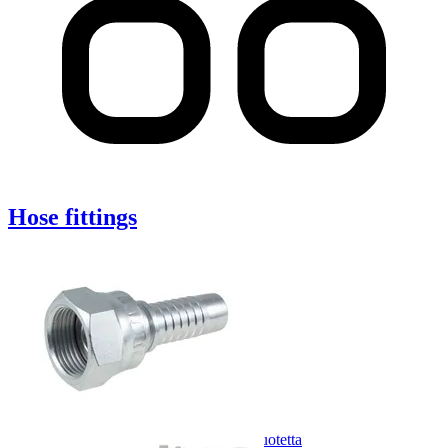
Hose fittings
BSP HIAB hose fittings with flat seal
3
tuotetta