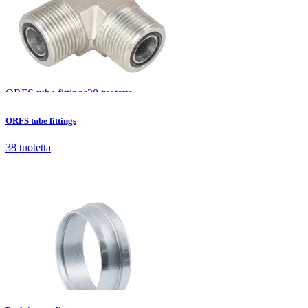
ORFS tube fittings
38
tuotetta
ORFS tube fittings
38
tuotetta
Poclain couplings
2
tuotetta