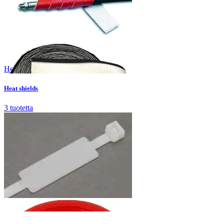
Heat shields
3
tuotetta
Heat shields
3
tuotetta
Marking and handling
14
tuotetta