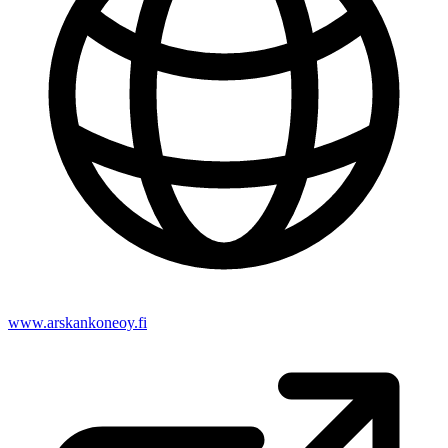
www.arskankoneoy.fi