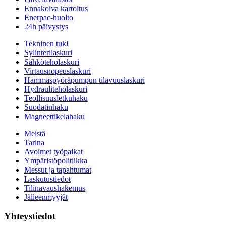
Ennakoiva kartoitus
Enerpac-huolto
24h päivystys
Tekninen tuki
Sylinterilaskuri
Sähköteholaskuri
Virtausnopeuslaskuri
Hammaspyöräpumpun tilavuuslaskuri
Hydrauliteholaskuri
Teollisuusletkuhaku
Suodatinhaku
Magneettikelahaku
Meistä
Tarina
Avoimet työpaikat
Ympäristöpolitiikka
Messut ja tapahtumat
Laskutustiedot
Tilinavaushakemus
Jälleenmyyjät
Yhteystiedot