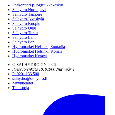
Pääkonttori ja logistiikkakeskus
Salhydro Nurmijärvi
Salhydro Tampere
Salhydro Jyväskylä
Salhydro Kuopio
Salhydro Oulu
Salhydro Turku
Salhydro Lahti
Salhydro Pori
Hydromarket Helsinki, Suutarila
Hydromarket Helsinki, Konala
Hydromarket Kerava
© SALHYDRO OY
2026
Ilvesvuorenkatu 10, 01900 Nurmijärvi
P
:
020 1133 500
salhydro@salhydro.fi
Myyntiehdot
Tietosuoja