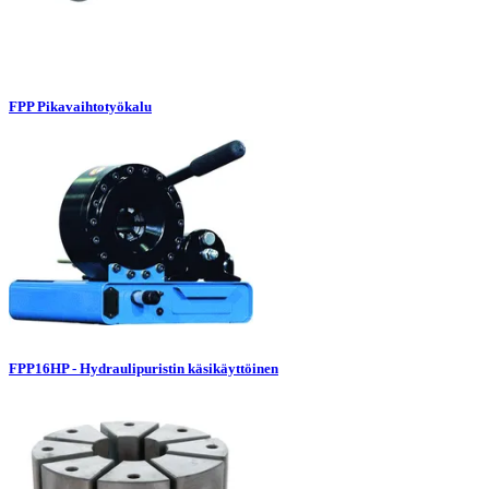
FPP Pikavaihtotyökalu
FPP16HP - Hydraulipuristin käsikäyttöinen