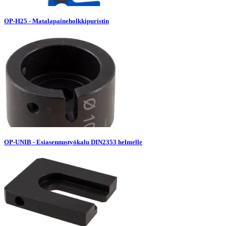
OP-H25 - Matalapaineholkkipuristin
OP-UNIB - Esiasennustyökalu DIN2353 helmelle