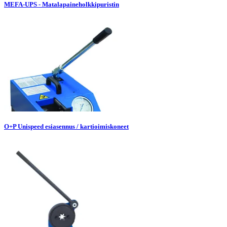
MEFA-UPS - Matalapaineholkkipuristin
O+P Unispeed esiasennus / kartioimiskoneet