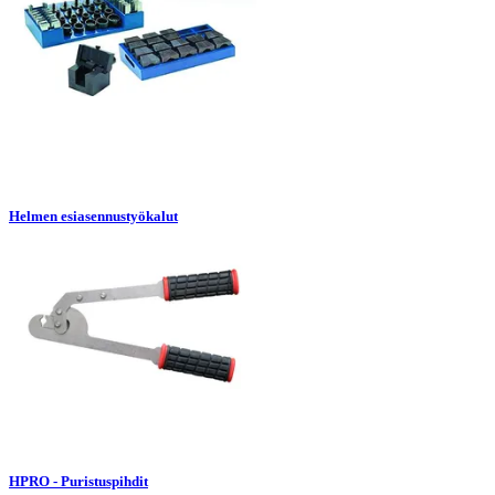
Helmen esiasennustyökalut
HPRO - Puristuspihdit