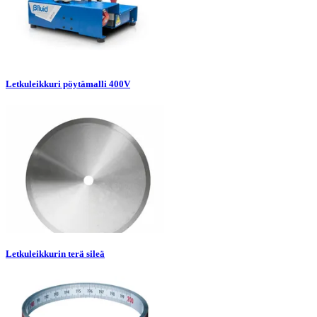
Letkuleikkuri pöytämalli 400V
Letkuleikkurin terä sileä