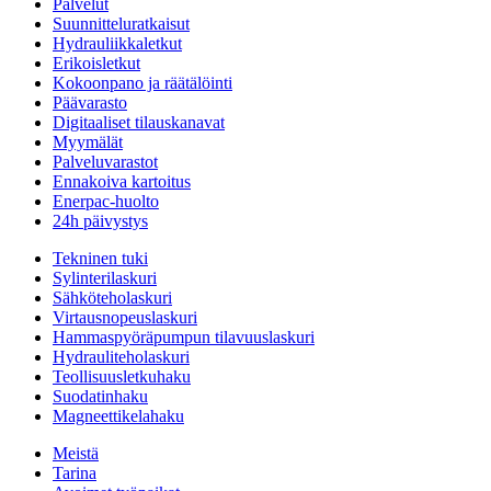
Palvelut
Suunnitteluratkaisut
Hydrauliikkaletkut
Erikoisletkut
Kokoonpano ja räätälöinti
Päävarasto
Digitaaliset tilauskanavat
Myymälät
Palveluvarastot
Ennakoiva kartoitus
Enerpac-huolto
24h päivystys
Tekninen tuki
Sylinterilaskuri
Sähköteholaskuri
Virtausnopeuslaskuri
Hammaspyöräpumpun tilavuuslaskuri
Hydrauliteholaskuri
Teollisuusletkuhaku
Suodatinhaku
Magneettikelahaku
Meistä
Tarina