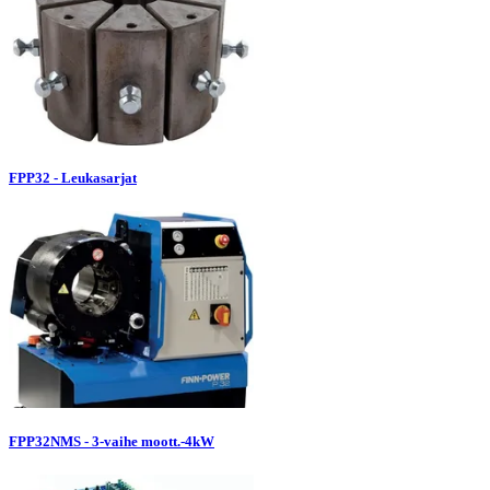
FPP32 - Leukasarjat
FPP32NMS - 3-vaihe moott.-4kW