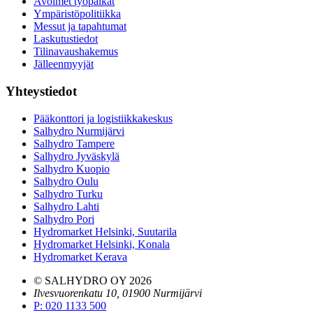
Avoimet työpaikat
Ympäristöpolitiikka
Messut ja tapahtumat
Laskutustiedot
Tilinavaushakemus
Jälleenmyyjät
Yhteystiedot
Pääkonttori ja logistiikkakeskus
Salhydro Nurmijärvi
Salhydro Tampere
Salhydro Jyväskylä
Salhydro Kuopio
Salhydro Oulu
Salhydro Turku
Salhydro Lahti
Salhydro Pori
Hydromarket Helsinki, Suutarila
Hydromarket Helsinki, Konala
Hydromarket Kerava
© SALHYDRO OY
2026
Ilvesvuorenkatu 10, 01900 Nurmijärvi
P
:
020 1133 500