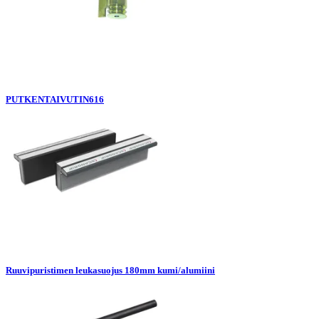
PUTKENTAIVUTIN616
Ruuvipuristimen leukasuojus 180mm kumi/alumiini