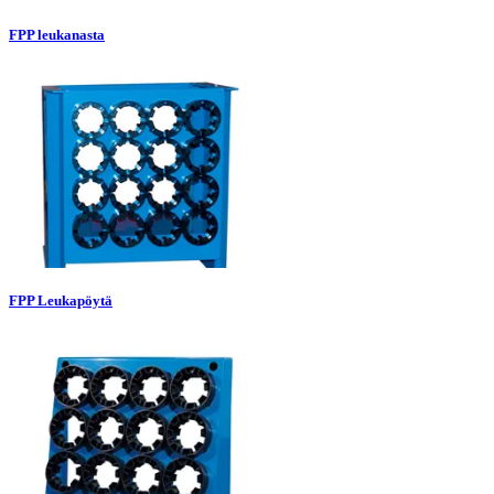
FPP leukanasta
FPP Leukapöytä