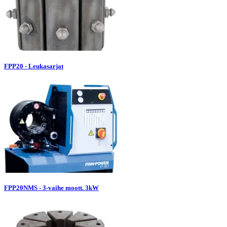
FPP20 - Leukasarjat
FPP20NMS - 3-vaihe moott. 3kW