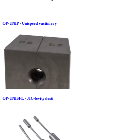
OP-UNIP - Unispeed vastinlevy
OP-UNISFL - JIC-levityslesti