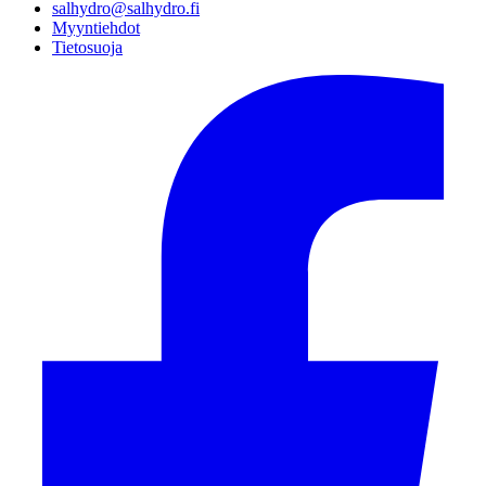
salhydro@salhydro.fi
Myyntiehdot
Tietosuoja