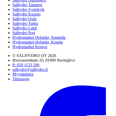
Salhydro Nurmijärvi
Salhydro Tampere
Salhydro Jyväskylä
Salhydro Kuopio
Salhydro Oulu
Salhydro Turku
Salhydro Lahti
Salhydro Pori
Hydromarket Helsinki, Suutarila
Hydromarket Helsinki, Konala
Hydromarket Kerava
© SALHYDRO OY
2026
Ilvesvuorenkatu 10, 01900 Nurmijärvi
P
:
020 1133 500
salhydro@salhydro.fi
Myyntiehdot
Tietosuoja