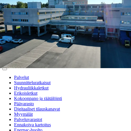
Palvelut
Suunnitteluratkaisut
Hydrauliikkaletkut
Erikoisletkut
Kokoonpano ja räätälöinti
Päävarasto
Digitaaliset tilauskanavat
Myymälät
Palveluvarastot
Ennakoiva kartoitus
Enerpac-huolto