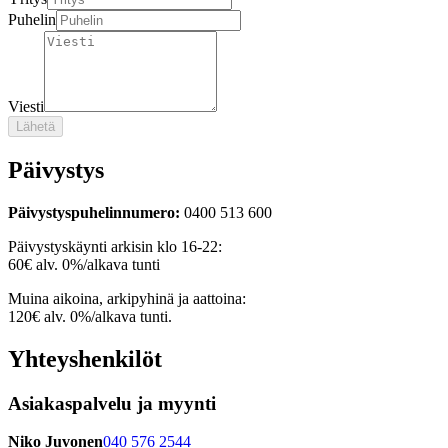
Puhelin
Viesti
Lähetä
Päivystys
Päivystyspuhelinnumero:
0400 513 600
Päivystyskäynti arkisin klo 16-22:
60€ alv. 0%/alkava tunti
Muina aikoina, arkipyhinä ja aattoina:
120€ alv. 0%/alkava tunti.
Yhteyshenkilöt
Asiakaspalvelu ja myynti
Niko Juvonen
040 576 2544