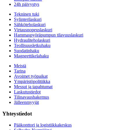
24h päivystys
Tekninen tuki
Sylinterilaskuri
Sähköteholaskuri
Virtausnopeuslaskuri
Hammaspyöräpumpun tilavuuslaskuri
Hydrauliteholaskuri
Teollisuusletkuhaku
Suodatinhaku
Magneettikelahaku
Meistä
Tarina
Avoimet työpaikat
Ympäristöpolitiikka
Messut ja tapahtumat
Laskutustiedot
Tilinavaushakemus
Jälleenmyyjät
Yhteystiedot
Pääkonttori ja logistiikkakeskus