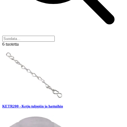
6 tuotetta
KETR200 - Ketju tulppiin ja hattuihin