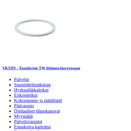
VKTIIV - Tasotiiviste TW-liitimen kierreosaan
Palvelut
Suunnitteluratkaisut
Hydrauliikkaletkut
Erikoisletkut
Kokoonpano ja räätälöinti
Päävarasto
Digitaaliset tilauskanavat
Myymälät
Palveluvarastot
Ennakoiva kartoitus