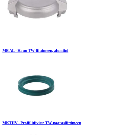
MB AL - Hattu TW-liittimeen, alumiini
MKTIIV - Profiilitiiviste TW-naarasliittimeen