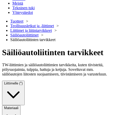
Meistä
Tekninen tuki
Yhteystiedot
Tuotteet
Teollisuusletkut ja -liittimet
Liittimet ja liitintarvikkeet
Säiliöautoliittimet
Säiliöautoliitinten tarvikkeet
Säiliöautoliitinten tarvikkeet
TW-liittimien ja säiliöautoliittimien tarvikkeita, kuten tiivisteitä,
pölysuojaimia, tulppia, hattuja ja ketjuja. Soveltuvat mm.
säiliöautojen liitosten suojaamiseen, tiivistämiseen ja varusteluun.
Liittimelle (")
Materiaali