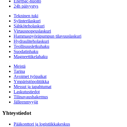
Enerpac-huolto
24h päivystys
Tekninen tuki
Sylinterilaskuri
Sähköteholaskuri
Virtausnopeuslaskuri
Hammaspyöräpumpun tilavuuslaskuri
Hydrauliteholaskuri
Teollisuusletkuhaku
Suodatinhaku
Magneettikelahaku
Meistä
Tarina
Avoimet työpaikat
Ympäristöpolitiikka
Messut ja tapahtumat
Laskutustiedot
Tilinavaushakemus
Jälleenmyyjät
Yhteystiedot
Pääkonttori ja logistiikkakeskus