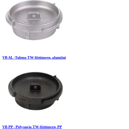
VB AL -Tulppa TW-liittimeen, alumiini
VB PP - Pölysuoja TW-liittimeen, PP