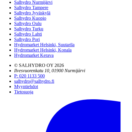
Salhydro Nurmijärvi
Salhydro Tampere
Salhydro Jyväskylä
Salhydro Kuopio
Salhydro Oulu
Salhydro Turku
Salhydro Lahti
Salhydro Pori
Hydromarket Helsinki, Suutarila
Hydromarket Helsinki, Konala
Hydromarket Kerava
© SALHYDRO OY
2026
Ilvesvuorenkatu 10, 01900 Nurmijärvi
P
:
020 1133 500
salhydro@salhydro.fi
Myyntiehdot
Tietosuoja