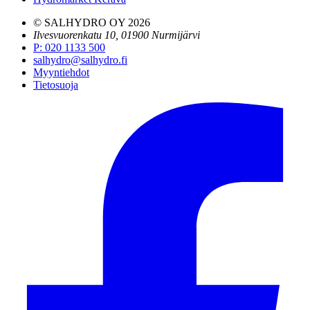
© SALHYDRO OY
2026
Ilvesvuorenkatu 10, 01900 Nurmijärvi
P
:
020 1133 500
salhydro@salhydro.fi
Myyntiehdot
Tietosuoja