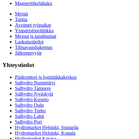
Magneettikelahaku
Meistä
Tarina
Avoimet työpaikat
Ympäristöpolitiikka
Messut ja tapahtumat
Laskutustiedot
Tilinavaushakemus
Jälleenmyyjät
Yhteystiedot
Pääkonttori ja logistiikkakeskus
Salhydro Nurmijärvi
Salhydro Tampere
Salhydro Jyväskylä
Salhydro Kuopio
Salhydro Oulu
Salhydro Turku
Salhydro Lahti
Salhydro Pori
Hydromarket Helsinki, Suutarila
Hydromarket Helsinki, Konala
Hydromarket Kerava