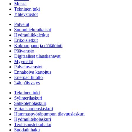
Meistä
Tekninen tuki
Yhteystiedot
Palvelut
Suunnitteluratkaisut
Hydrauliikkaletkut
Erikoisletkut
Kokoonpano ja räätälöinti
Päävarasto
Digitaaliset tilauskanavat
Myymälät
Palveluvarastot
Ennakoiva kartoitus
Enerpac-huolto
24h päivystys
Tekninen tuki
Sylinterilaskuri
Sähköteholaskuri
Virtausnopeuslaskuri
Hammaspyöräpumpun tilavuuslaskuri
Hydrauliteholaskuri
Teollisuusletkuhaku
Suodatinhaku