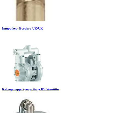
Imuputket - Ecodora UK/UK
Kalvopumppu tynnyriin ja IBC-konttiin