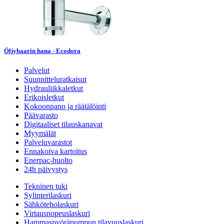
Öljybaarin hana - Ecodora
Palvelut
Suunnitteluratkaisut
Hydrauliikkaletkut
Erikoisletkut
Kokoonpano ja räätälöinti
Päävarasto
Digitaaliset tilauskanavat
Myymälät
Palveluvarastot
Ennakoiva kartoitus
Enerpac-huolto
24h päivystys
Tekninen tuki
Sylinterilaskuri
Sähköteholaskuri
Virtausnopeuslaskuri
Hammaspyöräpumpun tilavuuslaskuri