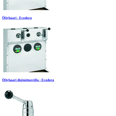
Öljybaari - Ecodora
Öljybaari digimittareilla - Ecodora