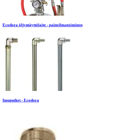
Ecodora öljyntäyttölaite - paineilmatoiminen
Imuputket - Ecodora