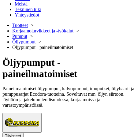
Meistä
Tekninen tuki
Yhteystiedot
Tuotteet
Korjaamotarvikkeet ja -työkalut
Pumput
Öljypumput
Öljypumput - paineilmatoimiset
Öljypumput -
paineilmatoimiset
Paineilmatoimiset öljypumput, kalvopumput, imuputket, öljybaarit ja
pumppusarjat Ecodora-tuotteina. Soveltuvat mm. öljyn siirtoon,
täyttöön ja jakeluun teollisuudessa, korjaamoissa ja
varastoympäristöissä.
Tiivisteet