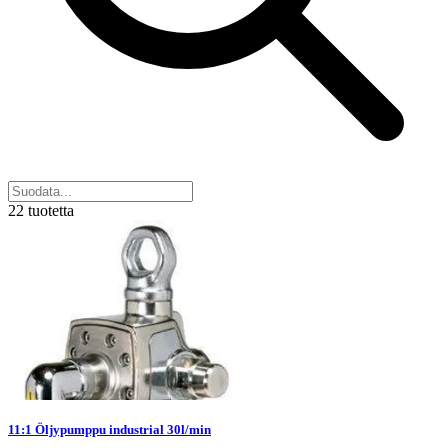
22 tuotetta
11:1 Öljypumppu industrial 30l/min