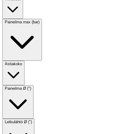
Paineilma max (bar)
Astiakoko
Paineilma Ø (")
Letkulähtö Ø (")