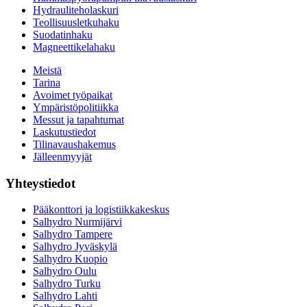
Hydrauliteholaskuri
Teollisuusletkuhaku
Suodatinhaku
Magneettikelahaku
Meistä
Tarina
Avoimet työpaikat
Ympäristöpolitiikka
Messut ja tapahtumat
Laskutustiedot
Tilinavaushakemus
Jälleenmyyjät
Yhteystiedot
Pääkonttori ja logistiikkakeskus
Salhydro Nurmijärvi
Salhydro Tampere
Salhydro Jyväskylä
Salhydro Kuopio
Salhydro Oulu
Salhydro Turku
Salhydro Lahti