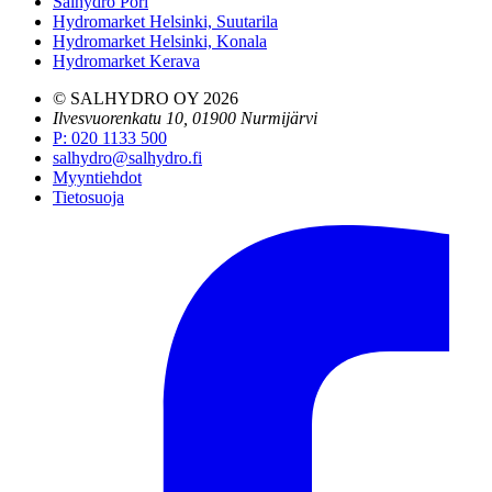
Salhydro Pori
Hydromarket Helsinki, Suutarila
Hydromarket Helsinki, Konala
Hydromarket Kerava
© SALHYDRO OY
2026
Ilvesvuorenkatu 10, 01900 Nurmijärvi
P
:
020 1133 500
salhydro@salhydro.fi
Myyntiehdot
Tietosuoja