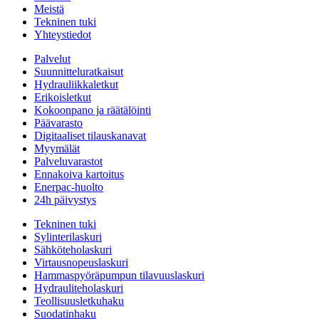
Meistä
Tekninen tuki
Yhteystiedot
Palvelut
Suunnitteluratkaisut
Hydrauliikkaletkut
Erikoisletkut
Kokoonpano ja räätälöinti
Päävarasto
Digitaaliset tilauskanavat
Myymälät
Palveluvarastot
Ennakoiva kartoitus
Enerpac-huolto
24h päivystys
Tekninen tuki
Sylinterilaskuri
Sähköteholaskuri
Virtausnopeuslaskuri
Hammaspyöräpumpun tilavuuslaskuri
Hydrauliteholaskuri
Teollisuusletkuhaku
Suodatinhaku