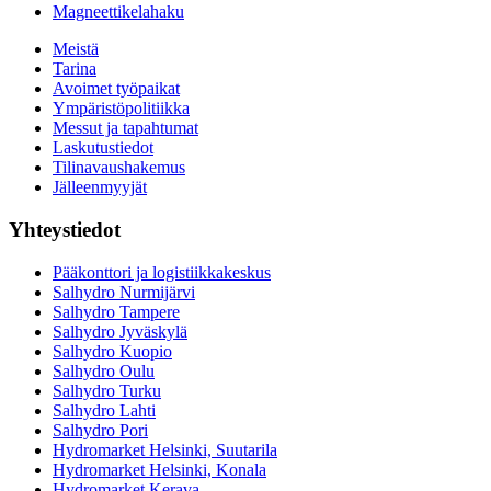
Magneettikelahaku
Meistä
Tarina
Avoimet työpaikat
Ympäristöpolitiikka
Messut ja tapahtumat
Laskutustiedot
Tilinavaushakemus
Jälleenmyyjät
Yhteystiedot
Pääkonttori ja logistiikkakeskus
Salhydro Nurmijärvi
Salhydro Tampere
Salhydro Jyväskylä
Salhydro Kuopio
Salhydro Oulu
Salhydro Turku
Salhydro Lahti
Salhydro Pori
Hydromarket Helsinki, Suutarila
Hydromarket Helsinki, Konala
Hydromarket Kerava