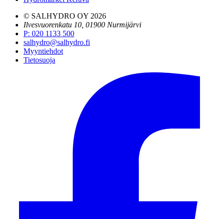
© SALHYDRO OY
2026
Ilvesvuorenkatu 10, 01900 Nurmijärvi
P
:
020 1133 500
salhydro@salhydro.fi
Myyntiehdot
Tietosuoja