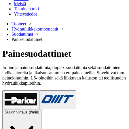
Meistä
Tekninen tuki
Yhteystiedot
Tuotteet
Hydrauliikkakomponentit
Suodattimet
Painesuodattimet
Painesuodattimet
In-line ja painesuodattimia, duplex-suodattimia sekä suodattimien
indikaattoreita ja likaisuusantureita eri painealueille. Soveltuvat mm.
painejohtoihin, LS-johtoihin sekä liikkuvan kaluston tai teollisuuden
hydrauliikkapiireihin.
Suurin virtaus (l/min)