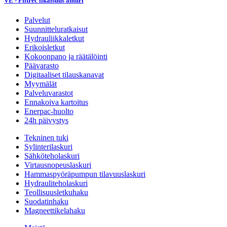
VE - Filtrec likaisuus anturi
Palvelut
Suunnitteluratkaisut
Hydrauliikkaletkut
Erikoisletkut
Kokoonpano ja räätälöinti
Päävarasto
Digitaaliset tilauskanavat
Myymälät
Palveluvarastot
Ennakoiva kartoitus
Enerpac-huolto
24h päivystys
Tekninen tuki
Sylinterilaskuri
Sähköteholaskuri
Virtausnopeuslaskuri
Hammaspyöräpumpun tilavuuslaskuri
Hydrauliteholaskuri
Teollisuusletkuhaku
Suodatinhaku
Magneettikelahaku