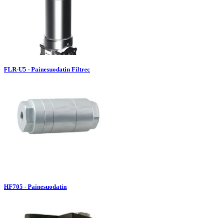
FLR-U5 - Painesuodatin Filtrec
HF705 - Painesuodatin