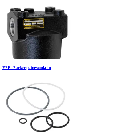
EPF - Parker painesuodatin