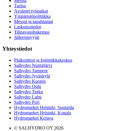
Meistä
Tarina
Avoimet työpaikat
Ympäristöpolitiikka
Messut ja tapahtumat
Laskutustiedot
Tilinavaushakemus
Jälleenmyyjät
Yhteystiedot
Pääkonttori ja logistiikkakeskus
Salhydro Nurmijärvi
Salhydro Tampere
Salhydro Jyväskylä
Salhydro Kuopio
Salhydro Oulu
Salhydro Turku
Salhydro Lahti
Salhydro Pori
Hydromarket Helsinki, Suutarila
Hydromarket Helsinki, Konala
Hydromarket Kerava
© SALHYDRO OY
2026