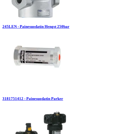
245LEN - Painesuodatin Hengst 250bar
3181751412 - Painesuodatin Parker