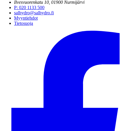
Ilvesvuorenkatu 10, 01900 Nurmijärvi
P
:
020 1133 500
salhydro@salhydro.fi
Myyntiehdot
Tietosuoja