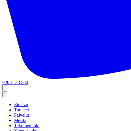
020 1133 500
Etusivu
Tuotteet
Palvelut
Meistä
Tekninen tuki
Yhteystiedot