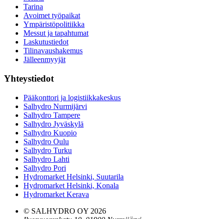
Tarina
Avoimet työpaikat
Ympäristöpolitiikka
Messut ja tapahtumat
Laskutustiedot
Tilinavaushakemus
Jälleenmyyjät
Yhteystiedot
Pääkonttori ja logistiikkakeskus
Salhydro Nurmijärvi
Salhydro Tampere
Salhydro Jyväskylä
Salhydro Kuopio
Salhydro Oulu
Salhydro Turku
Salhydro Lahti
Salhydro Pori
Hydromarket Helsinki, Suutarila
Hydromarket Helsinki, Konala
Hydromarket Kerava
© SALHYDRO OY
2026