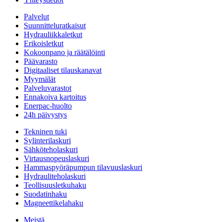
Palvelut
Suunnitteluratkaisut
Hydrauliikkaletkut
Erikoisletkut
Kokoonpano ja räätälöinti
Päävarasto
Digitaaliset tilauskanavat
Myymälät
Palveluvarastot
Ennakoiva kartoitus
Enerpac-huolto
24h päivystys
Tekninen tuki
Sylinterilaskuri
Sähköteholaskuri
Virtausnopeuslaskuri
Hammaspyöräpumpun tilavuuslaskuri
Hydrauliteholaskuri
Teollisuusletkuhaku
Suodatinhaku
Magneettikelahaku
Meistä