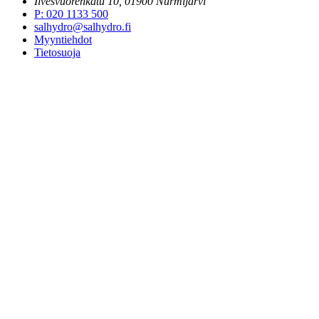
Ilvesvuorenkatu 10, 01900 Nurmijärvi
P
:
020 1133 500
salhydro@salhydro.fi
Myyntiehdot
Tietosuoja