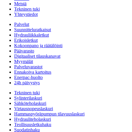
Meistä
Tekninen tuki
Yhteystiedot
Palvelut
Suunnitteluratkaisut
Hydrauliikkaletkut
Erikoisletkut
Kokoonpano ja räätälöinti
Päävarasto
Digitaaliset tilauskanavat
Myymälät
Palveluvarastot
Ennakoiva kartoitus
Enerpac-huolto
24h päivystys
Tekninen tuki
Sylinterilaskuri
Sähköteholaskuri
Virtausnopeuslaskuri
Hammaspyöräpumpun tilavuuslaskuri
Hydrauliteholaskuri
Teollisuusletkuhaku
Suodatinhaku