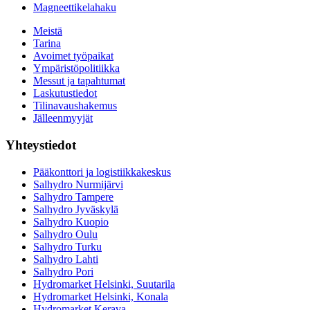
Magneettikelahaku
Meistä
Tarina
Avoimet työpaikat
Ympäristöpolitiikka
Messut ja tapahtumat
Laskutustiedot
Tilinavaushakemus
Jälleenmyyjät
Yhteystiedot
Pääkonttori ja logistiikkakeskus
Salhydro Nurmijärvi
Salhydro Tampere
Salhydro Jyväskylä
Salhydro Kuopio
Salhydro Oulu
Salhydro Turku
Salhydro Lahti
Salhydro Pori
Hydromarket Helsinki, Suutarila
Hydromarket Helsinki, Konala
Hydromarket Kerava