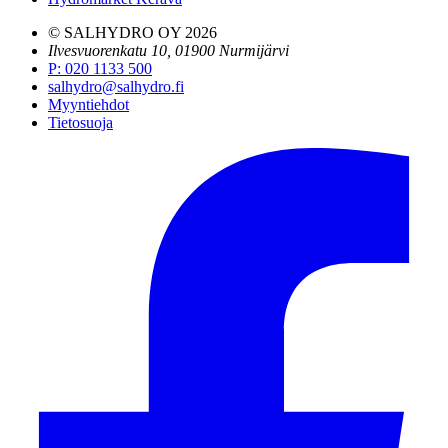
© SALHYDRO OY
2026
Ilvesvuorenkatu 10, 01900 Nurmijärvi
P
:
020 1133 500
salhydro@salhydro.fi
Myyntiehdot
Tietosuoja