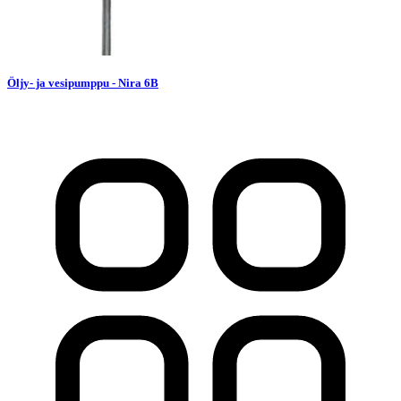
Öljy- ja vesipumppu - Nira 6B