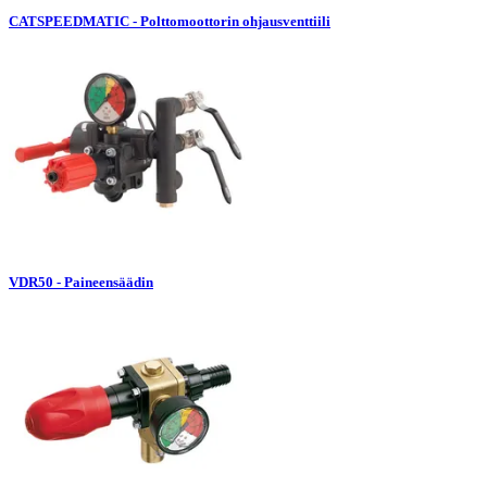
CATSPEEDMATIC - Polttomoottorin ohjausventtiili
VDR50 - Paineensäädin