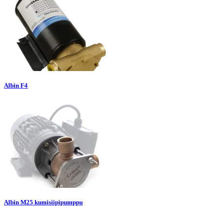
Albin F4
Albin M25 kumisiipipumppu