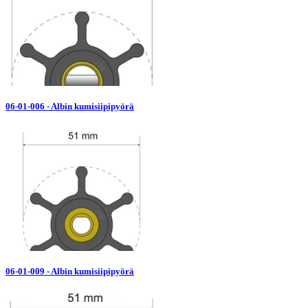
06-01-006 - Albin kumisiipipyörä
06-01-009 - Albin kumisiipipyörä