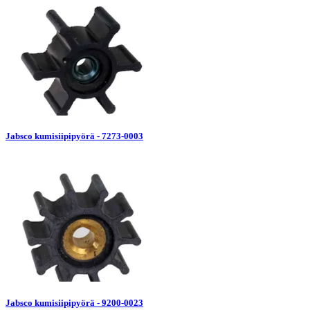
Jabsco kumisiipipyörä - 7273-0003
Jabsco kumisiipipyörä - 9200-0023