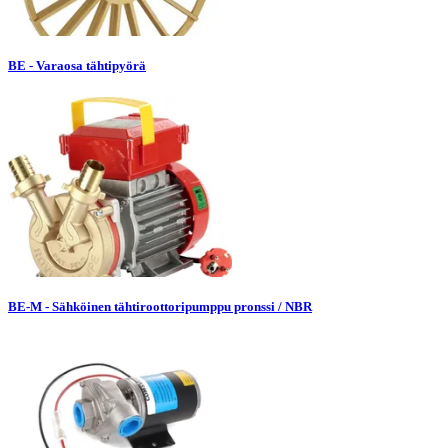
BE - Varaosa tähtipyörä
BE-M - Sähköinen tähtiroottoripumppu pronssi / NBR