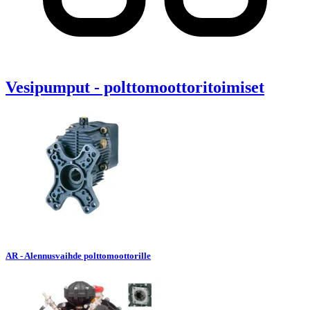
Vesipumput - polttomoottoritoimiset
AR - Alennusvaihde polttomoottorille