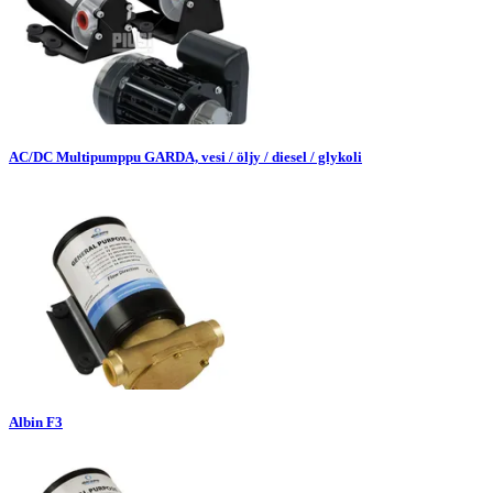
AC/DC Multipumppu GARDA, vesi / öljy / diesel / glykoli
Albin F3