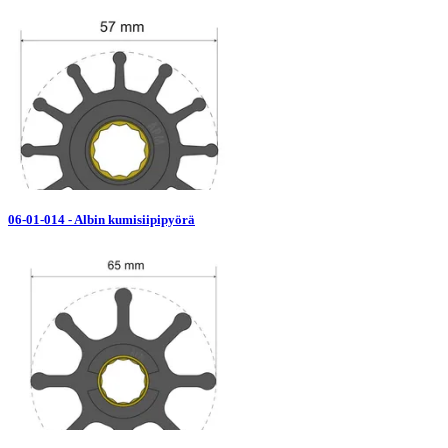
06-01-014 - Albin kumisiipipyörä