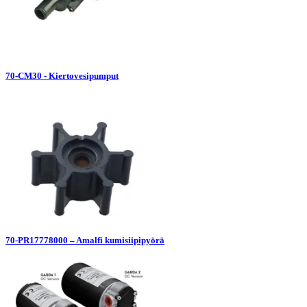
70-CM30 - Kiertovesipumput
70-PR17778000 – Amalfi kumisiipipyörä