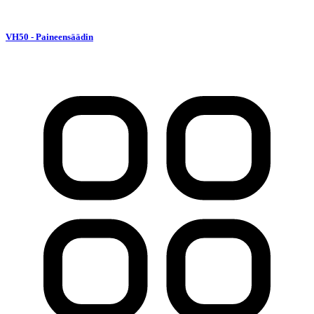
VH50 - Paineensäädin