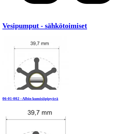
Vesipumput - sähkötoimiset
06-01-002 - Albin kumisiipipyörä