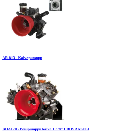
AR-813 - Kalvopumppu
BHA170 - Pesupumppu kalvo 1 3/8" UROS AKSELI