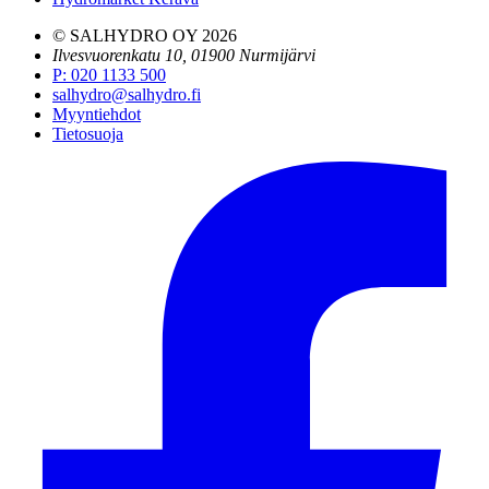
© SALHYDRO OY
2026
Ilvesvuorenkatu 10, 01900 Nurmijärvi
P
:
020 1133 500
salhydro@salhydro.fi
Myyntiehdot
Tietosuoja