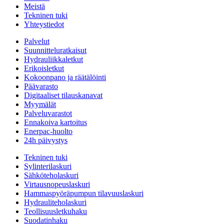
Meistä
Tekninen tuki
Yhteystiedot
Palvelut
Suunnitteluratkaisut
Hydrauliikkaletkut
Erikoisletkut
Kokoonpano ja räätälöinti
Päävarasto
Digitaaliset tilauskanavat
Myymälät
Palveluvarastot
Ennakoiva kartoitus
Enerpac-huolto
24h päivystys
Tekninen tuki
Sylinterilaskuri
Sähköteholaskuri
Virtausnopeuslaskuri
Hammaspyöräpumpun tilavuuslaskuri
Hydrauliteholaskuri
Teollisuusletkuhaku
Suodatinhaku