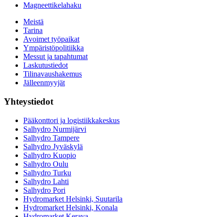
Magneettikelahaku
Meistä
Tarina
Avoimet työpaikat
Ympäristöpolitiikka
Messut ja tapahtumat
Laskutustiedot
Tilinavaushakemus
Jälleenmyyjät
Yhteystiedot
Pääkonttori ja logistiikkakeskus
Salhydro Nurmijärvi
Salhydro Tampere
Salhydro Jyväskylä
Salhydro Kuopio
Salhydro Oulu
Salhydro Turku
Salhydro Lahti
Salhydro Pori
Hydromarket Helsinki, Suutarila
Hydromarket Helsinki, Konala
Hydromarket Kerava