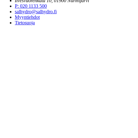
Ilvesvuorenkatu 10, 01900 Nurmijärvi
P
:
020 1133 500
salhydro@salhydro.fi
Myyntiehdot
Tietosuoja