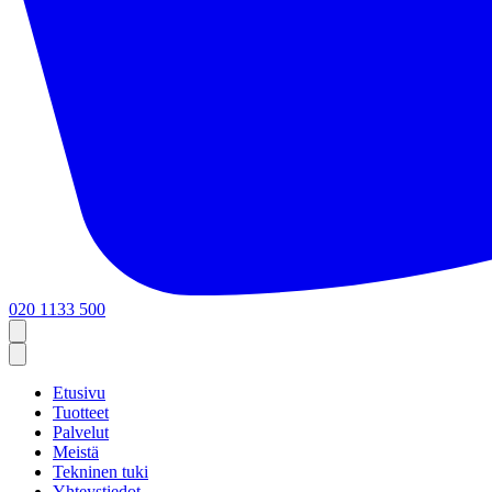
020 1133 500
Etusivu
Tuotteet
Palvelut
Meistä
Tekninen tuki
Yhteystiedot