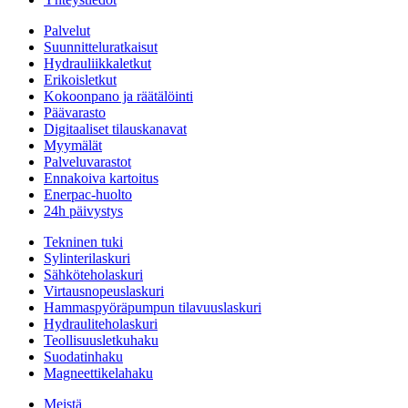
Palvelut
Suunnitteluratkaisut
Hydrauliikkaletkut
Erikoisletkut
Kokoonpano ja räätälöinti
Päävarasto
Digitaaliset tilauskanavat
Myymälät
Palveluvarastot
Ennakoiva kartoitus
Enerpac-huolto
24h päivystys
Tekninen tuki
Sylinterilaskuri
Sähköteholaskuri
Virtausnopeuslaskuri
Hammaspyöräpumpun tilavuuslaskuri
Hydrauliteholaskuri
Teollisuusletkuhaku
Suodatinhaku
Magneettikelahaku
Meistä