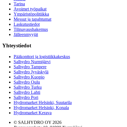
Tarina
Avoimet työpaikat
Ympäristöpolitiikka
Messut ja tapahtumat
Laskutustiedot
Tilinavaushakemus
Jälleenmyyjät
Yhteystiedot
Pääkonttori ja logistiikkakeskus
Salhydro Nurmijärvi
Salhydro Tampere
Salhydro Jyväskylä
Salhydro Kuopio
Salhydro Oulu
Salhydro Turku
Salhydro Lahti
Salhydro Pori
Hydromarket Helsinki, Suutarila
Hydromarket Helsinki, Konala
Hydromarket Kerava
© SALHYDRO OY
2026