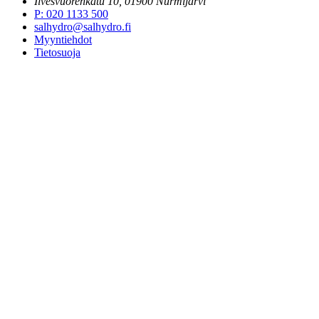
Ilvesvuorenkatu 10, 01900 Nurmijärvi
P
:
020 1133 500
salhydro@salhydro.fi
Myyntiehdot
Tietosuoja