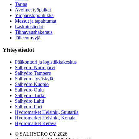
Tarina
Avoimet työpaikat
Ympäristöpolitiikka
Messut ja tapahtumat
Laskutustiedot
Tilinavaushakemus
Jälleenmyyjät
Yhteystiedot
Pääkonttori ja logistiikkakeskus
Salhydro Nurmijärvi
Salhydro Tampere
Salhydro Jyväskylä
Salhydro Kuopio
Salhydro Oulu
Salhydro Turku
Salhydro Lahti
Salhydro Pori
Hydromarket Helsinki, Suutarila
Hydromarket Helsinki, Konala
Hydromarket Kerava
© SALHYDRO OY
2026