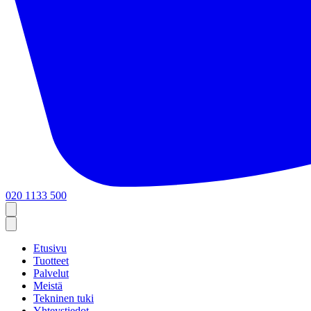
020 1133 500
Etusivu
Tuotteet
Palvelut
Meistä
Tekninen tuki
Yhteystiedot