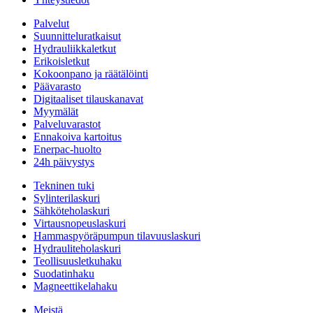
Palvelut
Suunnitteluratkaisut
Hydrauliikkaletkut
Erikoisletkut
Kokoonpano ja räätälöinti
Päävarasto
Digitaaliset tilauskanavat
Myymälät
Palveluvarastot
Ennakoiva kartoitus
Enerpac-huolto
24h päivystys
Tekninen tuki
Sylinterilaskuri
Sähköteholaskuri
Virtausnopeuslaskuri
Hammaspyöräpumpun tilavuuslaskuri
Hydrauliteholaskuri
Teollisuusletkuhaku
Suodatinhaku
Magneettikelahaku
Meistä