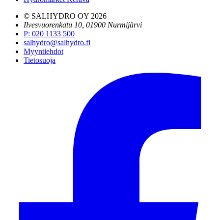
© SALHYDRO OY
2026
Ilvesvuorenkatu 10, 01900 Nurmijärvi
P
:
020 1133 500
salhydro@salhydro.fi
Myyntiehdot
Tietosuoja