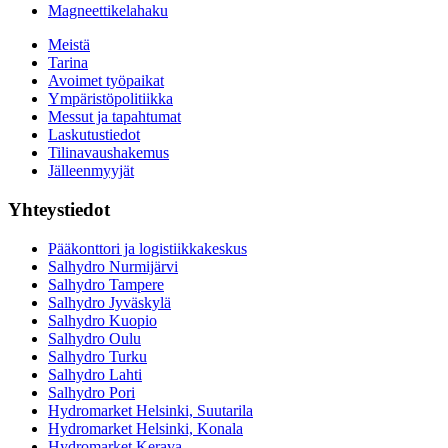
Magneettikelahaku
Meistä
Tarina
Avoimet työpaikat
Ympäristöpolitiikka
Messut ja tapahtumat
Laskutustiedot
Tilinavaushakemus
Jälleenmyyjät
Yhteystiedot
Pääkonttori ja logistiikkakeskus
Salhydro Nurmijärvi
Salhydro Tampere
Salhydro Jyväskylä
Salhydro Kuopio
Salhydro Oulu
Salhydro Turku
Salhydro Lahti
Salhydro Pori
Hydromarket Helsinki, Suutarila
Hydromarket Helsinki, Konala
Hydromarket Kerava