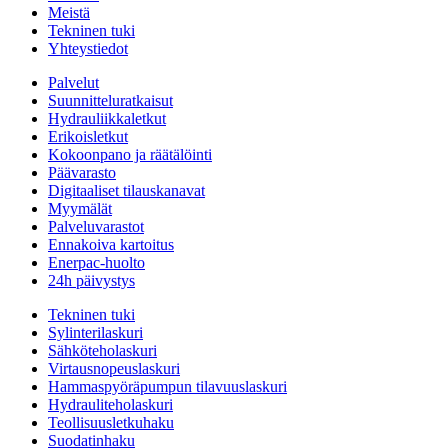
Meistä
Tekninen tuki
Yhteystiedot
Palvelut
Suunnitteluratkaisut
Hydrauliikkaletkut
Erikoisletkut
Kokoonpano ja räätälöinti
Päävarasto
Digitaaliset tilauskanavat
Myymälät
Palveluvarastot
Ennakoiva kartoitus
Enerpac-huolto
24h päivystys
Tekninen tuki
Sylinterilaskuri
Sähköteholaskuri
Virtausnopeuslaskuri
Hammaspyöräpumpun tilavuuslaskuri
Hydrauliteholaskuri
Teollisuusletkuhaku
Suodatinhaku