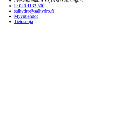
Ilvesvuorenkatu 10, 01900 Nurmijärvi
P
:
020 1133 500
salhydro@salhydro.fi
Myyntiehdot
Tietosuoja