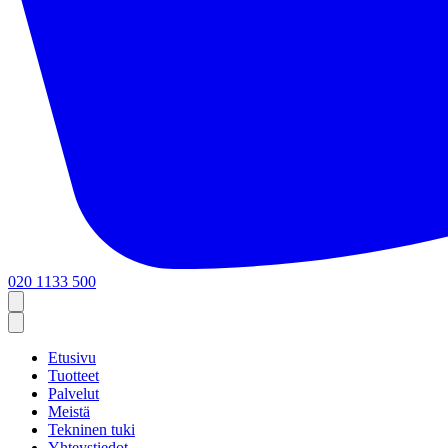
020 1133 500
Etusivu
Tuotteet
Palvelut
Meistä
Tekninen tuki
Yhteystiedot