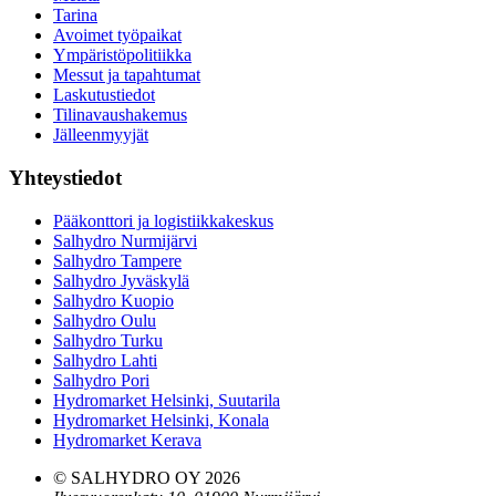
Tarina
Avoimet työpaikat
Ympäristöpolitiikka
Messut ja tapahtumat
Laskutustiedot
Tilinavaushakemus
Jälleenmyyjät
Yhteystiedot
Pääkonttori ja logistiikkakeskus
Salhydro Nurmijärvi
Salhydro Tampere
Salhydro Jyväskylä
Salhydro Kuopio
Salhydro Oulu
Salhydro Turku
Salhydro Lahti
Salhydro Pori
Hydromarket Helsinki, Suutarila
Hydromarket Helsinki, Konala
Hydromarket Kerava
© SALHYDRO OY
2026