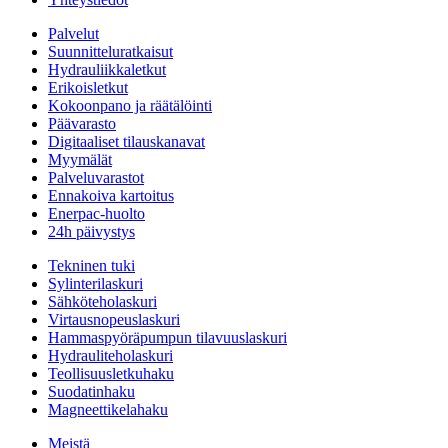
Palvelut
Suunnitteluratkaisut
Hydrauliikkaletkut
Erikoisletkut
Kokoonpano ja räätälöinti
Päävarasto
Digitaaliset tilauskanavat
Myymälät
Palveluvarastot
Ennakoiva kartoitus
Enerpac-huolto
24h päivystys
Tekninen tuki
Sylinterilaskuri
Sähköteholaskuri
Virtausnopeuslaskuri
Hammaspyöräpumpun tilavuuslaskuri
Hydrauliteholaskuri
Teollisuusletkuhaku
Suodatinhaku
Magneettikelahaku
Meistä