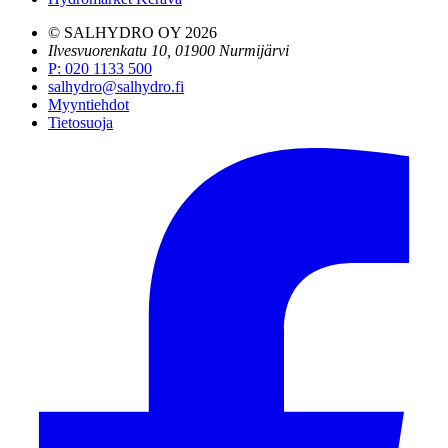
© SALHYDRO OY
2026
Ilvesvuorenkatu 10, 01900 Nurmijärvi
P
:
020 1133 500
salhydro@salhydro.fi
Myyntiehdot
Tietosuoja