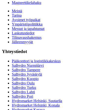
Magneettikelahaku
Meistä
Tarina
Avoimet työpaikat
Ympäristöpolitiikka
Messut ja tapahtumat
Laskutustiedot
Tilinavaushakemus
Jälleenmyyjät
Yhteystiedot
Pääkonttori ja logistiikkakeskus
Salhydro Nurmijärvi
Salhydro Tampere
Salhydro Jyväskylä
Salhydro Kuopio
Salhydro Oulu
Salhydro Turku
Salhydro Lahti
Salhydro Pori
Hydromarket Helsinki, Suutarila
Hydromarket Helsinki, Konala
Hydromarket Kerava