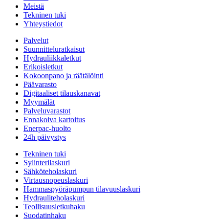
Meistä
Tekninen tuki
Yhteystiedot
Palvelut
Suunnitteluratkaisut
Hydrauliikkaletkut
Erikoisletkut
Kokoonpano ja räätälöinti
Päävarasto
Digitaaliset tilauskanavat
Myymälät
Palveluvarastot
Ennakoiva kartoitus
Enerpac-huolto
24h päivystys
Tekninen tuki
Sylinterilaskuri
Sähköteholaskuri
Virtausnopeuslaskuri
Hammaspyöräpumpun tilavuuslaskuri
Hydrauliteholaskuri
Teollisuusletkuhaku
Suodatinhaku