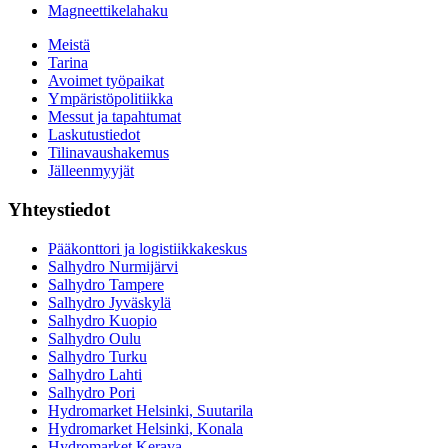
Magneettikelahaku
Meistä
Tarina
Avoimet työpaikat
Ympäristöpolitiikka
Messut ja tapahtumat
Laskutustiedot
Tilinavaushakemus
Jälleenmyyjät
Yhteystiedot
Pääkonttori ja logistiikkakeskus
Salhydro Nurmijärvi
Salhydro Tampere
Salhydro Jyväskylä
Salhydro Kuopio
Salhydro Oulu
Salhydro Turku
Salhydro Lahti
Salhydro Pori
Hydromarket Helsinki, Suutarila
Hydromarket Helsinki, Konala
Hydromarket Kerava