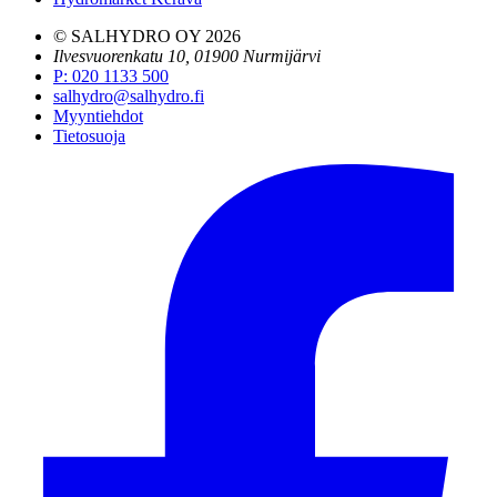
© SALHYDRO OY
2026
Ilvesvuorenkatu 10, 01900 Nurmijärvi
P
:
020 1133 500
salhydro@salhydro.fi
Myyntiehdot
Tietosuoja