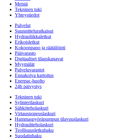
Meistä
Tekninen tuki
Yhteystiedot
Palvelut
Suunnitteluratkaisut
Hydrauliikkaletkut
Erikoisletkut
Kokoonpano ja räätälöinti
Päävarasto
Digitaaliset tilauskanavat
Myymälät
Palveluvarastot
Ennakoiva kartoitus
Enerpac-huolto
24h päivystys
Tekninen tuki
Sylinterilaskuri
Sähköteholaskuri
Virtausnopeuslaskuri
Hammaspyöräpumpun tilavuuslaskuri
Hydrauliteholaskuri
Teollisuusletkuhaku
Suodatinhaku