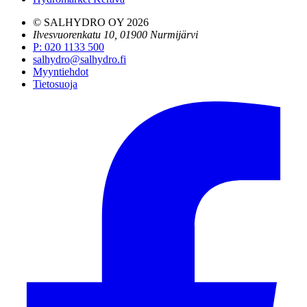
© SALHYDRO OY
2026
Ilvesvuorenkatu 10, 01900 Nurmijärvi
P
:
020 1133 500
salhydro@salhydro.fi
Myyntiehdot
Tietosuoja