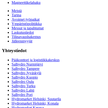
Magneettikelahaku
Meistä
Tarina
Avoimet työpaikat
Ympäristöpolitiikka
Messut ja tapahtumat
Laskutustiedot
Tilinavaushakemus
Jälleenmyyjät
Yhteystiedot
Pääkonttori ja logistiikkakeskus
Salhydro Nurmijärvi
Salhydro Tampere
Salhydro Jyväskylä
Salhydro Kuopio
Salhydro Oulu
Salhydro Turku
Salhydro Lahti
Salhydro Pori
Hydromarket Helsinki, Suutarila
Hydromarket Helsinki, Konala
Hydromarket Kerava