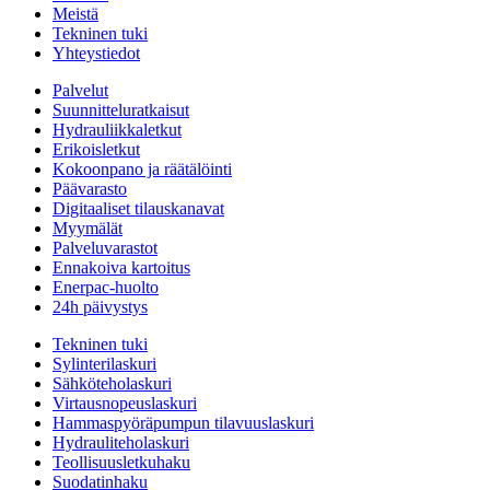
Meistä
Tekninen tuki
Yhteystiedot
Palvelut
Suunnitteluratkaisut
Hydrauliikkaletkut
Erikoisletkut
Kokoonpano ja räätälöinti
Päävarasto
Digitaaliset tilauskanavat
Myymälät
Palveluvarastot
Ennakoiva kartoitus
Enerpac-huolto
24h päivystys
Tekninen tuki
Sylinterilaskuri
Sähköteholaskuri
Virtausnopeuslaskuri
Hammaspyöräpumpun tilavuuslaskuri
Hydrauliteholaskuri
Teollisuusletkuhaku
Suodatinhaku