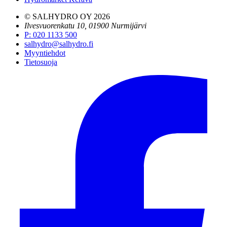
© SALHYDRO OY
2026
Ilvesvuorenkatu 10, 01900 Nurmijärvi
P
:
020 1133 500
salhydro@salhydro.fi
Myyntiehdot
Tietosuoja