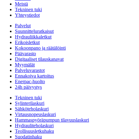
Meistä
Tekninen tuki
Yhteystiedot
Palvelut
Suunnitteluratkaisut
Hydrauliikkaletkut
Erikoisletkut
Kokoonpano ja räätälöinti
Päävarasto
Digitaaliset tilauskanavat
Myymälät
Palveluvarastot
Ennakoiva kartoitus
Enerpac-huolto
24h päivystys
Tekninen tuki
Sylinterilaskuri
Sähköteholaskuri
Virtausnopeuslaskuri
Hammaspyöräpumpun tilavuuslaskuri
Hydrauliteholaskuri
Teollisuusletkuhaku
Suodatinhaku