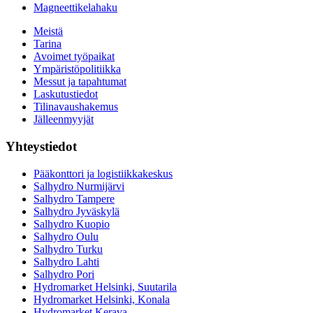
Magneettikelahaku
Meistä
Tarina
Avoimet työpaikat
Ympäristöpolitiikka
Messut ja tapahtumat
Laskutustiedot
Tilinavaushakemus
Jälleenmyyjät
Yhteystiedot
Pääkonttori ja logistiikkakeskus
Salhydro Nurmijärvi
Salhydro Tampere
Salhydro Jyväskylä
Salhydro Kuopio
Salhydro Oulu
Salhydro Turku
Salhydro Lahti
Salhydro Pori
Hydromarket Helsinki, Suutarila
Hydromarket Helsinki, Konala
Hydromarket Kerava