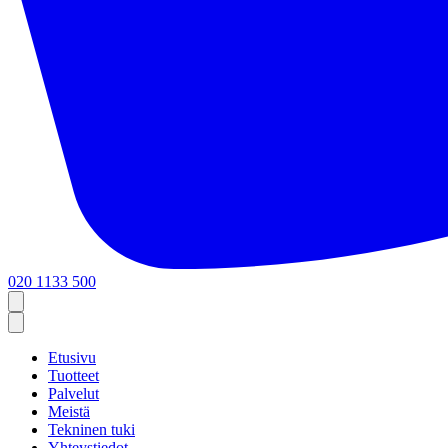
020 1133 500
Etusivu
Tuotteet
Palvelut
Meistä
Tekninen tuki
Yhteystiedot