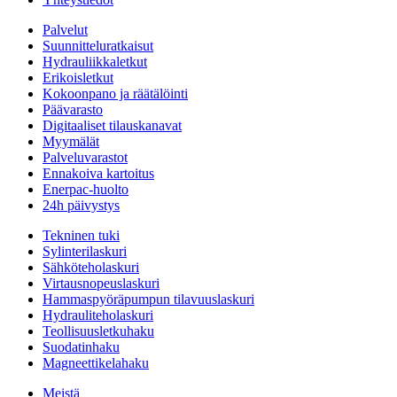
Palvelut
Suunnitteluratkaisut
Hydrauliikkaletkut
Erikoisletkut
Kokoonpano ja räätälöinti
Päävarasto
Digitaaliset tilauskanavat
Myymälät
Palveluvarastot
Ennakoiva kartoitus
Enerpac-huolto
24h päivystys
Tekninen tuki
Sylinterilaskuri
Sähköteholaskuri
Virtausnopeuslaskuri
Hammaspyöräpumpun tilavuuslaskuri
Hydrauliteholaskuri
Teollisuusletkuhaku
Suodatinhaku
Magneettikelahaku
Meistä