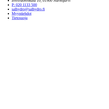
Ilvesvuorenkatu 10, 01900 Nurmijärvi
P
:
020 1133 500
salhydro@salhydro.fi
Myyntiehdot
Tietosuoja