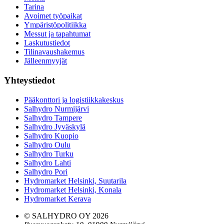
Tarina
Avoimet työpaikat
Ympäristöpolitiikka
Messut ja tapahtumat
Laskutustiedot
Tilinavaushakemus
Jälleenmyyjät
Yhteystiedot
Pääkonttori ja logistiikkakeskus
Salhydro Nurmijärvi
Salhydro Tampere
Salhydro Jyväskylä
Salhydro Kuopio
Salhydro Oulu
Salhydro Turku
Salhydro Lahti
Salhydro Pori
Hydromarket Helsinki, Suutarila
Hydromarket Helsinki, Konala
Hydromarket Kerava
© SALHYDRO OY
2026